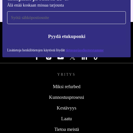
Älä enää koskaan missaa tarjousta
REFURBED SUOMI - RETHINK NEW.
Pyydä etukuponki
SEURAA MEITÄ
Lisätietoja henkilötietojen käytöstä löydät
tietosuojaselosteestamme
YRITYS
Miksi refurbed
Kunnostusprosessi
Kestävyys
Laatu
Tietoa meistä