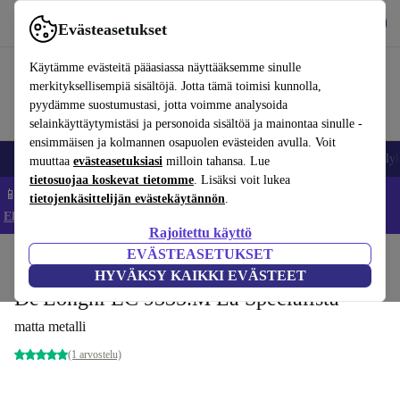
Lataa sovellus
Lataa
Evästeasetukset
Käytä refurbed-palvelua nopeasti ja helposti
Käytämme evästeitä pääasiassa näyttääksemme sinulle
merkityksellisempiä sisältöjä. Jotta tämä toimisi kunnolla,
pyydämme suostumustasi, jotta voimme analysoida
selainkäyttäytymistäsi ja personoida sisältöä ja mainontaa sinulle -
ensimmäisen ja kolmannen osapuolen evästeiden avulla. Voit
Matkapuhelimet ja älypuhelimet
Kannettavat tietokoneet
Tabletit
Älyk
muuttaa
evästeasetuksiasi
milloin tahansa. Lue
tietosuojaa koskevat tietomme
. Lisäksi voit lukea
📱 Säästä 5 % LISÄÄ iPhoneista – Koodi: IPHONEDEAL –
tietojenkäsittelijän evästekäytännön
.
Ehdot ja säännöt
Rajoitettu käyttö
EVÄSTEASETUKSET
Koti
Tuotteet
Keittiö
Juomat
Kahvi
HYVÄKSY KAIKKI EVÄSTEET
De'Longhi EC 9335.M La Specialista
matta metalli
(1 arvostelu)