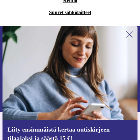
Keittiö
Suuret sähkölaitteet
Liity ensimmäistä kertaa uutiskirjeen
tilaajaksi ja säästä 15 €!
Älä missaa enää yhtäkään tarjousta.
Pyydä etukuponki
Lisätietoja henkilötietojen käytöstä löydät
tietosuojaselosteestamme
.
Hanki refurbed-sovellus
Liity ensimmäistä kertaa uutiskirjeen
iOS:lle ja Androidille
tilaajaksi ja säästä 15 €!