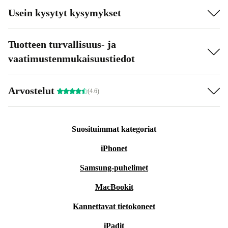
Usein kysytyt kysymykset
Tuotteen turvallisuus- ja
vaatimustenmukaisuustiedot
Arvostelut
(4.6)
Suosituimmat kategoriat
iPhonet
Samsung-puhelimet
MacBookit
Kannettavat tietokoneet
iPadit