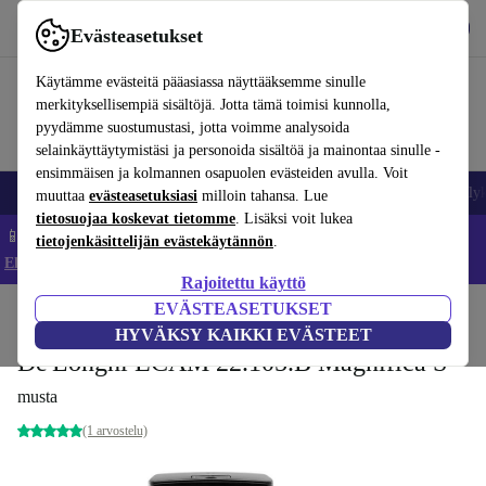
Lataa sovellus
Lataa
Evästeasetukset
Käytä refurbed-palvelua nopeasti ja helposti
Käytämme evästeitä pääasiassa näyttääksemme sinulle
merkityksellisempiä sisältöjä. Jotta tämä toimisi kunnolla,
pyydämme suostumustasi, jotta voimme analysoida
selainkäyttäytymistäsi ja personoida sisältöä ja mainontaa sinulle -
ensimmäisen ja kolmannen osapuolen evästeiden avulla. Voit
Matkapuhelimet ja älypuhelimet
Kannettavat tietokoneet
Tabletit
Älyk
muuttaa
evästeasetuksiasi
milloin tahansa. Lue
tietosuojaa koskevat tietomme
. Lisäksi voit lukea
📱 Säästä 5 % LISÄÄ iPhoneista – Koodi: IPHONEDEAL –
tietojenkäsittelijän evästekäytännön
.
Ehdot ja säännöt
Rajoitettu käyttö
EVÄSTEASETUKSET
Koti
Tuotteet
Keittiö
Juomat
Kahvi
HYVÄKSY KAIKKI EVÄSTEET
De'Longhi ECAM 22.105.B Magnifica S
musta
(1 arvostelu)