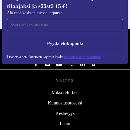
iOS:lle ja Androidille
tilaajaksi ja säästä 15 €!
Älä enää koskaan missaa tarjousta
REFURBED SUOMI - RETHINK NEW.
Pyydä etukuponki
SEURAA MEITÄ
Lisätietoja henkilötietojen käytöstä löydät
tietosuojaselosteestamme
YRITYS
Miksi refurbed
Kunnostusprosessi
Kestävyys
Laatu