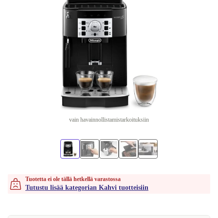
vain havainnollistamistarkoituksiin
Tuotetta ei ole tällä hetkellä varastossa
Tutustu lisää kategorian Kahvi tuotteisiin