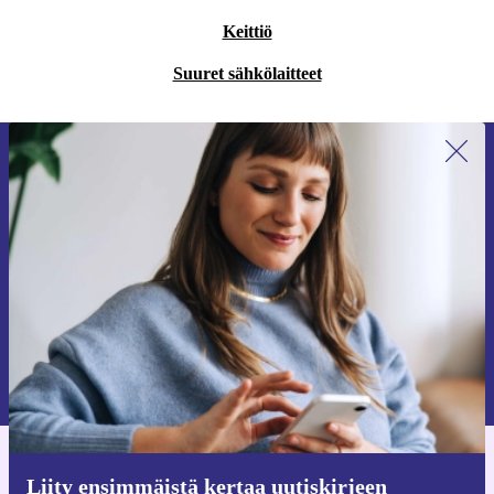
Keittiö
Suuret sähkölaitteet
Liity ensimmäistä kertaa uutiskirjeen
tilaajaksi ja säästä 15 €!
Älä missaa enää yhtäkään tarjousta.
Pyydä etukuponki
Lisätietoja henkilötietojen käytöstä löydät
tietosuojaselosteestamme
.
Hanki refurbed-sovellus
Liity ensimmäistä kertaa uutiskirjeen