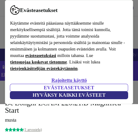
Lataa sovellus
Lataa
Evästeasetukset
Käytä refurbed-palvelua nopeasti ja helposti
Käytämme evästeitä pääasiassa näyttääksemme sinulle
merkityksellisempiä sisältöjä. Jotta tämä toimisi kunnolla,
pyydämme suostumustasi, jotta voimme analysoida
selainkäyttäytymistäsi ja personoida sisältöä ja mainontaa sinulle -
ensimmäisen ja kolmannen osapuolen evästeiden avulla. Voit
Matkapuhelimet ja älypuhelimet
Kannettavat tietokoneet
Tabletit
Älyk
muuttaa
evästeasetuksiasi
milloin tahansa. Lue
tietosuojaa koskevat tietomme
. Lisäksi voit lukea
📱 Säästä 5 % LISÄÄ iPhoneista – Koodi: IPHONEDEAL –
tietojenkäsittelijän evästekäytännön
.
Ehdot ja säännöt
Rajoitettu käyttö
EVÄSTEASETUKSET
Koti
Tuotteet
Keittiö
Juomat
Kahvi
HYVÄKSY KAIKKI EVÄSTEET
De'Longhi ECAM 220.21.B Magnifica
Start
musta
(1 arvostelu)