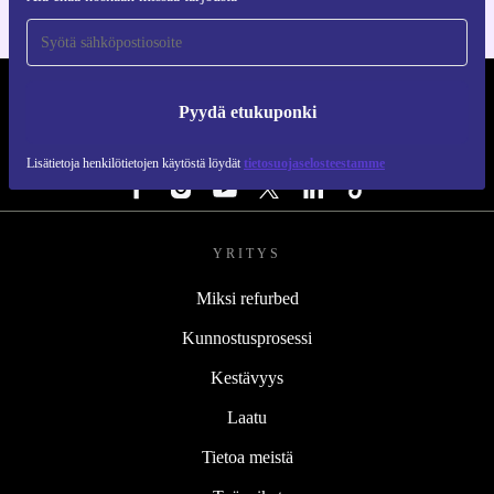
REFURBED SUOMI - RETHINK NEW.
Pyydä etukuponki
SEURAA MEITÄ
Lisätietoja henkilötietojen käytöstä löydät
tietosuojaselosteestamme
YRITYS
Miksi refurbed
Kunnostusprosessi
Kestävyys
Laatu
Tietoa meistä