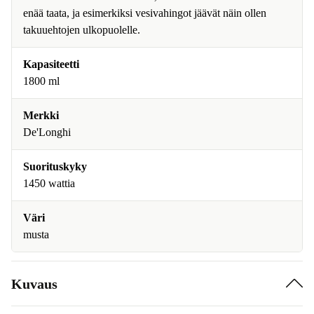
enää taata, ja esimerkiksi vesivahingot jäävät näin ollen
takuuehtojen ulkopuolelle.
Kapasiteetti
1800 ml
Merkki
De'Longhi
Suorituskyky
1450 wattia
Väri
musta
Kuvaus