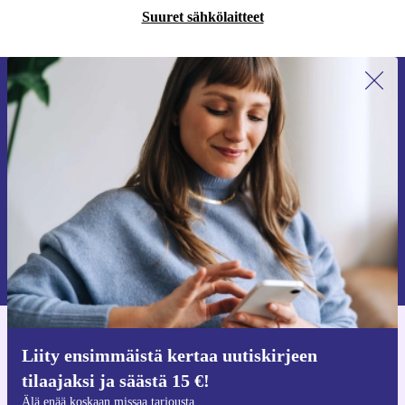
Suuret sähkölaitteet
Liity ensimmäistä kertaa uutiskirjeen
tilaajaksi ja säästä 15 €!
Älä missaa enää yhtäkään tarjousta.
Pyydä etukuponki
Lisätietoja henkilötietojen käytöstä löydät
tietosuojaselosteestamme
.
Hanki refurbed-sovellus
Liity ensimmäistä kertaa uutiskirjeen
iOS:lle ja Androidille
tilaajaksi ja säästä 15 €!
Älä enää koskaan missaa tarjousta