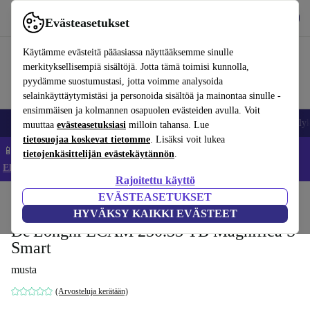
Lataa sovellus
Lataa
Evästeasetukset
Käytä refurbed-palvelua nopeasti ja helposti
Käytämme evästeitä pääasiassa näyttääksemme sinulle
merkityksellisempiä sisältöjä. Jotta tämä toimisi kunnolla,
pyydämme suostumustasi, jotta voimme analysoida
selainkäyttäytymistäsi ja personoida sisältöä ja mainontaa sinulle -
ensimmäisen ja kolmannen osapuolen evästeiden avulla. Voit
Matkapuhelimet ja älypuhelimet
Kannettavat tietokoneet
Tabletit
Älyk
muuttaa
evästeasetuksiasi
milloin tahansa. Lue
tietosuojaa koskevat tietomme
. Lisäksi voit lukea
📱 Säästä 5 % LISÄÄ iPhoneista – Koodi: IPHONEDEAL –
tietojenkäsittelijän evästekäytännön
.
Ehdot ja säännöt
Rajoitettu käyttö
EVÄSTEASETUKSET
Koti
Tuotteet
Keittiö
Juomat
Kahvi
HYVÄKSY KAIKKI EVÄSTEET
De'Longhi ECAM 250.33 TB Magnifica S
Smart
musta
(Arvosteluja kerätään)