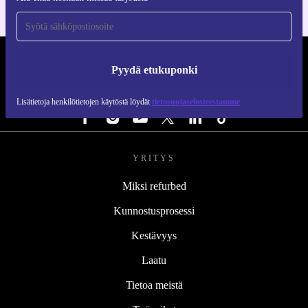
REFURBED SUOMI - RETHINK NEW.
Pyydä etukuponki
SEURAA MEITÄ
Lisätietoja henkilötietojen käytöstä löydät
tietosuojaselosteestamme
YRITYS
Miksi refurbed
Kunnostusprosessi
Kestävyys
Laatu
Tietoa meistä