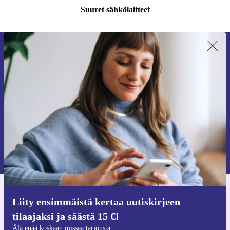
Suuret sähkölaitteet
Liity ensimmäistä kertaa uutiskirjeen
tilaajaksi ja säästä 15 €!
Älä missaa enää yhtäkään tarjousta.
Pyydä etukuponki
Lisätietoja henkilötietojen käytöstä löydät
tietosuojaselosteestamme
.
Hanki refurbed-sovellus
Liity ensimmäistä kertaa uutiskirjeen
iOS:lle ja Androidille
tilaajaksi ja säästä 15 €!
Älä enää koskaan missaa tarjousta