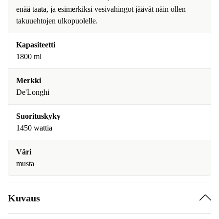
enää taata, ja esimerkiksi vesivahingot jäävät näin ollen
takuuehtojen ulkopuolelle.
Kapasiteetti
1800 ml
Merkki
De'Longhi
Suorituskyky
1450 wattia
Väri
musta
Kuvaus