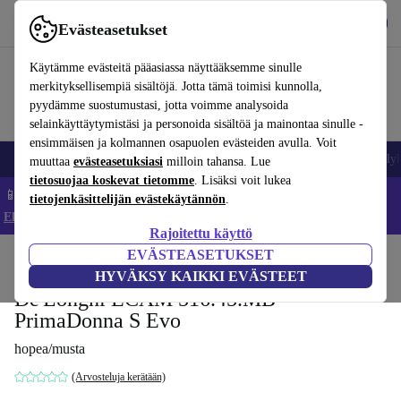
Lataa sovellus
Lataa
Evästeasetukset
Käytä refurbed-palvelua nopeasti ja helposti
Käytämme evästeitä pääasiassa näyttääksemme sinulle
merkityksellisempiä sisältöjä. Jotta tämä toimisi kunnolla,
pyydämme suostumustasi, jotta voimme analysoida
selainkäyttäytymistäsi ja personoida sisältöä ja mainontaa sinulle -
ensimmäisen ja kolmannen osapuolen evästeiden avulla. Voit
Matkapuhelimet ja älypuhelimet
Kannettavat tietokoneet
Tabletit
Älyk
muuttaa
evästeasetuksiasi
milloin tahansa. Lue
tietosuojaa koskevat tietomme
. Lisäksi voit lukea
📱 Säästä 5 % LISÄÄ iPhoneista – Koodi: IPHONEDEAL –
tietojenkäsittelijän evästekäytännön
.
Ehdot ja säännöt
Rajoitettu käyttö
EVÄSTEASETUKSET
Koti
Tuotteet
Keittiö
Juomat
Kahvi
HYVÄKSY KAIKKI EVÄSTEET
De'Longhi ECAM 516.45.MB
PrimaDonna S Evo
hopea/musta
(Arvosteluja kerätään)