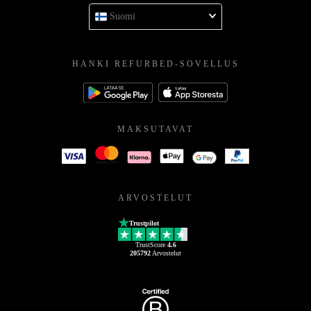
Suomi
HANKI REFURBED-SOVELLUS
MAKSUTAVAT
ARVOSTELUT
Trustpilot
TrustScore
4.6
205792
Arvostelut