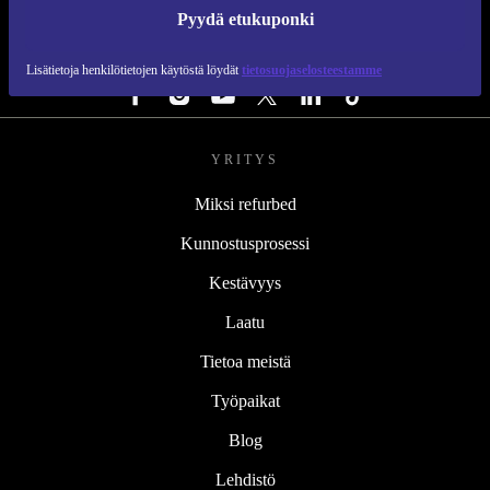
REFURBED SUOMI - RETHINK NEW.
Pyydä etukuponki
SEURAA MEITÄ
Lisätietoja henkilötietojen käytöstä löydät
tietosuojaselosteestamme
YRITYS
Miksi refurbed
Kunnostusprosessi
Kestävyys
Laatu
Tietoa meistä
Työpaikat
Blog
Lehdistö