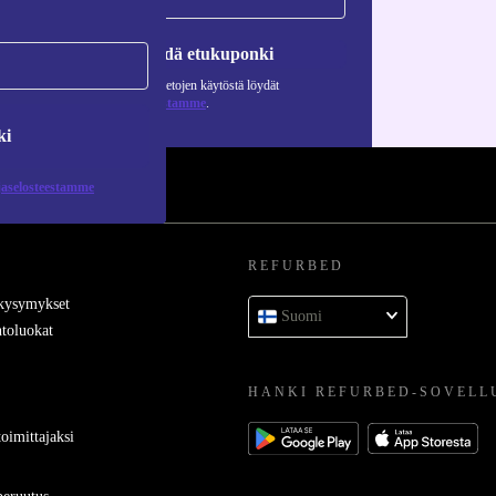
Pyydä etukuponki
Lisätietoja henkilötietojen käytöstä löydät
tietosuojaselosteestamme
.
ki
jaselosteestamme
REFURBED
 kysymykset
Suomi
toluokat
HANKI REFURBED-SOVELL
oimittajaksi