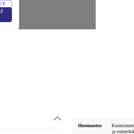
ET
I
Huomautus
Kunnostamine
ja esimerki