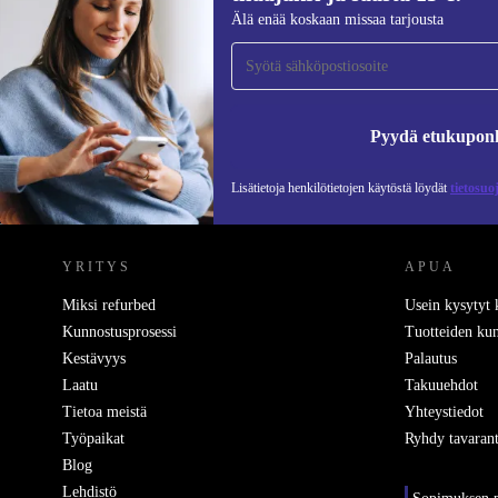
Liity ensimmäistä kertaa uutiskirjeen
Älä enää koskaan missaa tarjousta
tilaajaksi ja säästä 15 €!
Älä missaa enää yhtäkään tarjousta.
Pyydä etukupon
Lisätietoja henkilötietojen käytöstä löydät
tietosuo
REFURBED SUOMI - RETHINK NEW.
YRITYS
APUA
Miksi refurbed
Usein kysytyt
Kunnostusprosessi
Tuotteiden kun
Kestävyys
Palautus
Laatu
Takuuehdot
Tietoa meistä
Yhteystiedot
Työpaikat
Ryhdy tavarant
Blog
Lehdistö