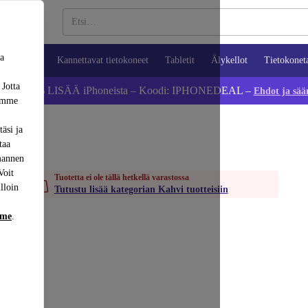
sa
ypuhelimet
Kannettavat tietokoneet
Tabletit
Älykellot
Tietokonet
 Jotta
Säästä 5 % LISÄÄ iPhoneista – Koodi: IPHONEDEAL –
Ehdot ja sää
dämme
äsi ja
taa
mannen
Voit
Tuotetta ei ole tällä hetkellä varastossa
lloin
Tutustu lisää kategorian Kahvi tuotteisiin
mme
.