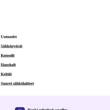
Uutuudet
Sähköpyörät
Konsolit
Haushalt
Keittiö
Suuret sähkölaitteet
Hanki refurbed-sovellus