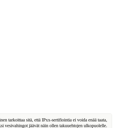
n tarkoittaa sitä, että IPxx-sertifiointia ei voida enää taata,
ksi vesivahingot jäävät näin ollen takuuehtojen ulkopuolelle.