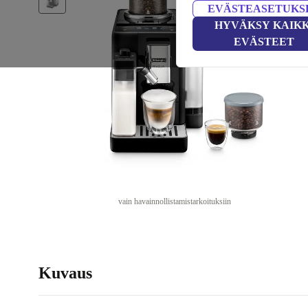
EVÄSTEASETUKS
HYVÄKSY KAIKK
EVÄSTEET
vain havainnollistamistarkoituksiin
Kuvaus