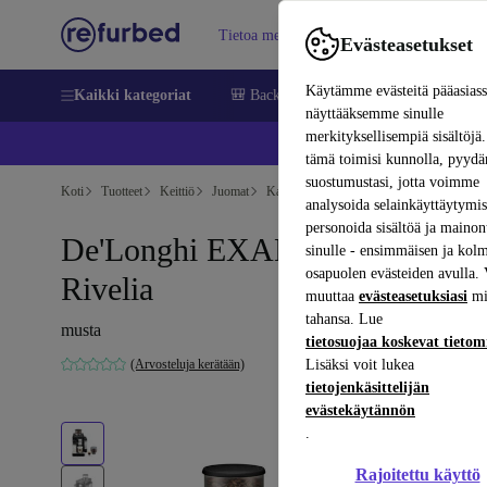
Tietoa meistä
Myy
Apua
Evästeasetukset
Käytämme evästeitä pääasias
Kaikki kategoriat
🎒 Back to school
Matkapuhelimet ja äl
näyttääksemme sinulle
merkityksellisempiä sisältöjä.
📱 
tämä toimisi kunnolla, pyy
suostumustasi, jotta voimme
Koti
Tuotteet
Keittiö
Juomat
Kahvi
analysoida selainkäyttäytymist
personoida sisältöä ja mainon
De'Longhi EXAM 440.55.B
sinulle - ensimmäisen ja kol
osapuolen evästeiden avulla. 
Rivelia
muuttaa
evästeasetuksiasi
mi
tahansa. Lue
musta
tietosuojaa koskevat tieto
(Arvosteluja kerätään)
Lisäksi voit lukea
tietojenkäsittelijän
evästekäytännön
.
Rajoitettu käyttö