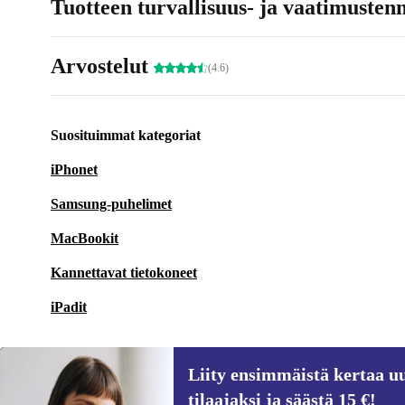
Tuotteen turvallisuus- ja vaatimusten
Arvostelut
(4.6)
Suosituimmat kategoriat
iPhonet
Samsung-puhelimet
MacBookit
Kannettavat tietokoneet
iPadit
Liity ensimmäistä kertaa uu
tilaajaksi ja säästä 15 €!