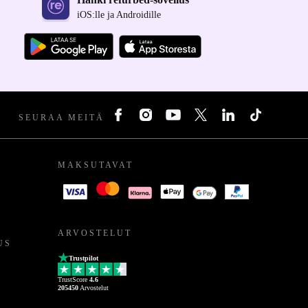
iOS:lle ja Androidille
SEURAA MEITÄ
MAKSUTAVAT
ARVOSTELUT
US
Trustpilot
TrustScore
4.6
205450
Arvostelut