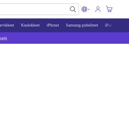
arvikkeet
Kuulokkeet
iPhonet
Samsung-puhelimet
iPadit
Mac
nnöt