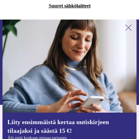
Suuret sähkölaitteet
Liity ensimmäistä kertaa uutiskirjeen
tilaajaksi ja säästä 15 €!
Älä missaa enää yhtäkään tarjousta.
Pyydä etukuponki
Lisätietoja henkilötietojen käytöstä löydät
tietosuojaselosteestamme
.
Hanki refurbed-sovellus
Liity ensimmäistä kertaa uutiskirjeen
iOS:lle ja Androidille
tilaajaksi ja säästä 15 €!
Älä enää koskaan missaa tarjousta