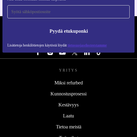
REFURBED SUOMI - RETHINK NEW.
Pyydä etukuponki
SEURAA MEITÄ
Lisätietoja henkilötietojen käytöstä löydät
tietosuojaselosteestamme
YRITYS
Miksi refurbed
Kunnostusprosessi
Kestävyys
Laatu
Tietoa meistä