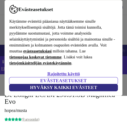
Lataa sovellus
Lataa
Evästeasetukset
Käytä refurbed-palvelua nopeasti ja helposti
Käytämme evästeitä pääasiassa näyttääksemme sinulle
merkityksellisempiä sisältöjä. Jotta tämä toimisi kunnolla,
pyydämme suostumustasi, jotta voimme analysoida
selainkäyttäytymistäsi ja personoida sisältöä ja mainontaa sinulle -
ensimmäisen ja kolmannen osapuolen evästeiden avulla. Voit
Matkapuhelimet ja älypuhelimet
Kannettavat tietokoneet
Tabletit
Älyk
muuttaa
evästeasetuksiasi
milloin tahansa. Lue
tietosuojaa koskevat tietomme
. Lisäksi voit lukea
📱 Säästä 5 % LISÄÄ iPhoneista – Koodi: IPHONEDEAL –
tietojenkäsittelijän evästekäytännön
.
Ehdot ja säännöt
Rajoitettu käyttö
EVÄSTEASETUKSET
Koti
Tuotteet
Keittiö
Juomat
Kahvi
HYVÄKSY KAIKKI EVÄSTEET
De'Longhi ECAM 290.31.SB Magnifica
Evo
hopea/musta
(9 arvostelut)