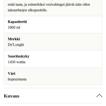
enää taata, ja esimerkiksi vesivahingot jäävät näin ollen
takuuehtojen ulkopuolelle.
Kapasiteetti
1800 ml
Merkki
De'Longhi
Suorituskyky
1450 wattia
Väri
hopea/musta
Kuvaus