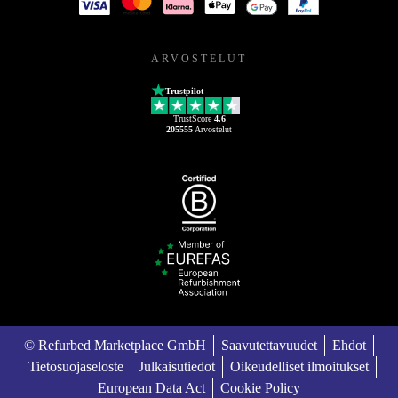
ARVOSTELUT
Trustpilot
TrustScore
4.6
205555
Arvostelut
© Refurbed Marketplace GmbH
Saavutettavuudet
Ehdot
Tietosuojaseloste
Julkaisutiedot
Oikeudelliset ilmoitukset
European Data Act
Cookie Policy