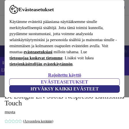
Lataa sovellus
Lataa
Evästeasetukset
Käytä refurbed-palvelua nopeasti ja helposti
Käytämme evästeitä pääasiassa näyttääksemme sinulle
merkityksellisempiä sisältöjä. Jotta tämä toimisi kunnolla,
pyydämme suostumustasi, jotta voimme analysoida
selainkäyttäytymistäsi ja personoida sisältöä ja mainontaa sinulle -
ensimmäisen ja kolmannen osapuolen evästeiden avulla. Voit
Matkapuhelimet ja älypuhelimet
Kannettavat tietokoneet
Tabletit
Älyk
muuttaa
evästeasetuksiasi
milloin tahansa. Lue
tietosuojaa koskevat tietomme
. Lisäksi voit lukea
📱 Säästä 5 % LISÄÄ iPhoneista – Koodi: IPHONEDEAL –
tietojenkäsittelijän evästekäytännön
.
Ehdot ja säännöt
Rajoitettu käyttö
EVÄSTEASETUKSET
Koti
Tuotteet
Keittiö
Juomat
Kahvi
HYVÄKSY KAIKKI EVÄSTEET
De'Longhi EN 560.B Nespresso Lattissima
Touch
musta
(Arvosteluja kerätään)