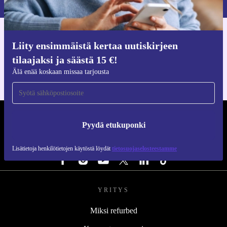
Hanki refurbed-sovellus
Liity ensimmäistä kertaa uutiskirjeen
iOS:lle ja Androidille
tilaajaksi ja säästä 15 €!
Älä enää koskaan missaa tarjousta
REFURBED SUOMI - RETHINK NEW.
Pyydä etukuponki
SEURAA MEITÄ
Lisätietoja henkilötietojen käytöstä löydät
tietosuojaselosteestamme
YRITYS
Miksi refurbed