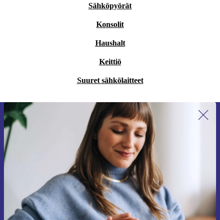
Sähköpyörät
Konsolit
Haushalt
Keittiö
Suuret sähkölaitteet
Liity ensimmäistä kertaa uutiskirjeen
tilaajaksi ja säästä 15 €!
Älä missaa enää yhtäkään tarjousta.
Pyydä etukuponki
Lisätietoja henkilötietojen käytöstä löydät
tietosuojaselosteestamme
.