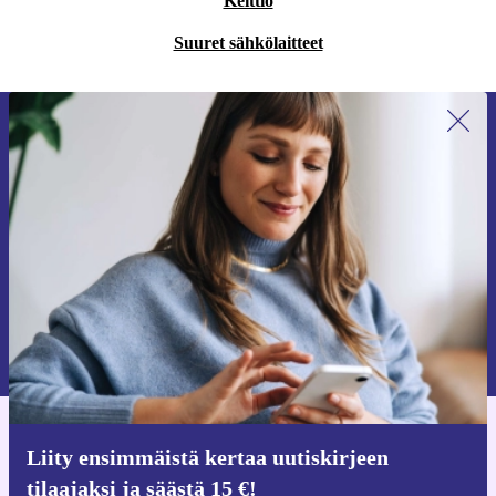
Keittiö
Suuret sähkölaitteet
Liity ensimmäistä kertaa uutiskirjeen
tilaajaksi ja säästä 15 €!
Älä missaa enää yhtäkään tarjousta.
Pyydä etukuponki
Lisätietoja henkilötietojen käytöstä löydät
tietosuojaselosteestamme
.
Hanki refurbed-sovellus
Liity ensimmäistä kertaa uutiskirjeen
iOS:lle ja Androidille
tilaajaksi ja säästä 15 €!