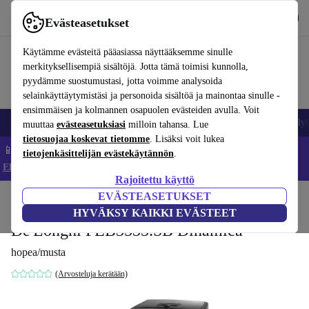
Lataa sovellus
Lataa
Evästeasetukset
Käytä refurbed-palvelua nopeasti ja helposti
Käytämme evästeitä pääasiassa näyttääksemme sinulle
merkityksellisempiä sisältöjä. Jotta tämä toimisi kunnolla,
pyydämme suostumustasi, jotta voimme analysoida
selainkäyttäytymistäsi ja personoida sisältöä ja mainontaa sinulle -
ensimmäisen ja kolmannen osapuolen evästeiden avulla. Voit
Matkapuhelimet ja älypuhelimet
Kannettavat tietokoneet
Tabletit
Älyk
muuttaa
evästeasetuksiasi
milloin tahansa. Lue
tietosuojaa koskevat tietomme
. Lisäksi voit lukea
📱 Säästä 5 % LISÄÄ iPhoneista – Koodi: IPHONEDEAL –
tietojenkäsittelijän evästekäytännön
.
Ehdot ja säännöt
Rajoitettu käyttö
EVÄSTEASETUKSET
Koti
Tuotteet
Keittiö
Juomat
Kahvi
HYVÄKSY KAIKKI EVÄSTEET
De'Longhi FEB3535.SB Dinamica
hopea/musta
(Arvosteluja kerätään)