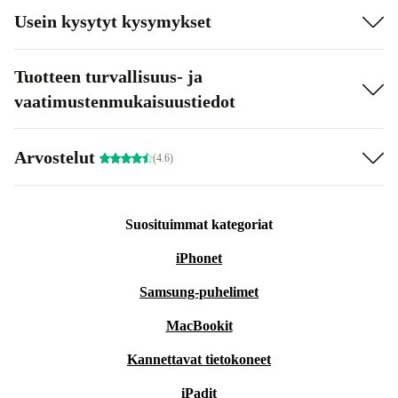
Usein kysytyt kysymykset
Tuotteen turvallisuus- ja
vaatimustenmukaisuustiedot
Arvostelut
(4.6)
Suosituimmat kategoriat
iPhonet
Samsung-puhelimet
MacBookit
Kannettavat tietokoneet
iPadit