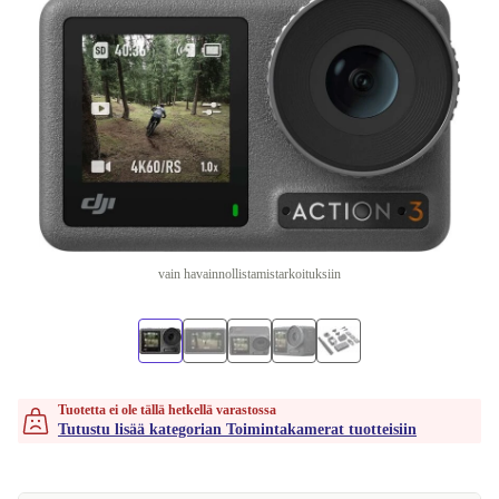
vain havainnollistamistarkoituksiin
Tuotetta ei ole tällä hetkellä varastossa
Tutustu lisää kategorian Toimintakamerat tuotteisiin