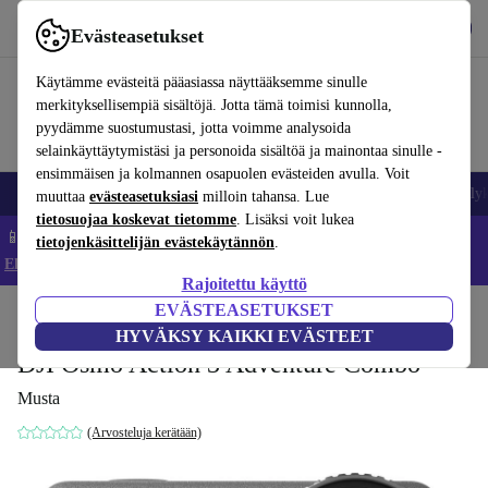
Lataa sovellus
Lataa
Evästeasetukset
Käytä refurbed-palvelua nopeasti ja helposti
Käytämme evästeitä pääasiassa näyttääksemme sinulle
merkityksellisempiä sisältöjä. Jotta tämä toimisi kunnolla,
pyydämme suostumustasi, jotta voimme analysoida
selainkäyttäytymistäsi ja personoida sisältöä ja mainontaa sinulle -
ensimmäisen ja kolmannen osapuolen evästeiden avulla. Voit
Matkapuhelimet ja älypuhelimet
Kannettavat tietokoneet
Tabletit
Älyk
muuttaa
evästeasetuksiasi
milloin tahansa. Lue
tietosuojaa koskevat tietomme
. Lisäksi voit lukea
📱 Säästä 5 % LISÄÄ iPhoneista – Koodi: IPHONEDEAL –
tietojenkäsittelijän evästekäytännön
.
Ehdot ja säännöt
Rajoitettu käyttö
EVÄSTEASETUKSET
Koti
Tuotteet
Kamerat
Toimintakamerat
HYVÄKSY KAIKKI EVÄSTEET
DJI Osmo Action 3 Adventure Combo
Musta
(Arvosteluja kerätään)