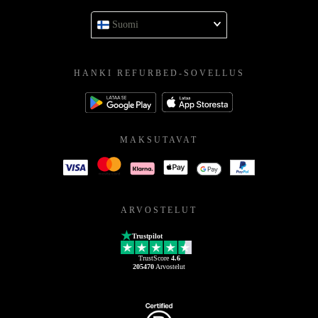
Suomi
HANKI REFURBED-SOVELLUS
MAKSUTAVAT
ARVOSTELUT
Trustpilot
TrustScore
4.6
205470
Arvostelut