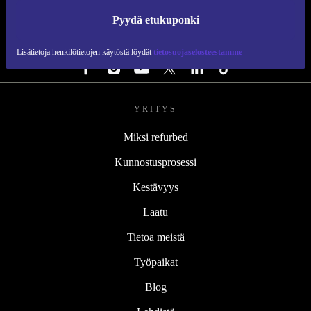
REFURBED SUOMI - RETHINK NEW.
Pyydä etukuponki
SEURAA MEITÄ
Lisätietoja henkilötietojen käytöstä löydät
tietosuojaselosteestamme
YRITYS
Miksi refurbed
Kunnostusprosessi
Kestävyys
Laatu
Tietoa meistä
Työpaikat
Blog