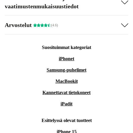
vaatimustenmukaisuustiedot
Arvostelut
(4.6)
Suosituimmat kategoriat
iPhonet
Samsung-puhelimet
MacBookit
Kannettavat tietokoneet
iPadit
Esittelyssä olevat tuotteet
iPhone 15