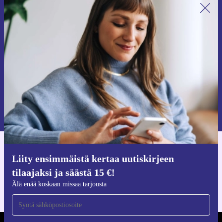
Liity ensimmäistä kertaa uutiskirjeen
tilaajaksi ja säästä 15 €!
Älä missaa enää yhtäkään tarjousta.
Pyydä etukuponki
Lisätietoja henkilötietojen käytöstä löydät
tietosuojaselosteestamme
.
Hanki refurbed-sovellus
Liity ensimmäistä kertaa uutiskirjeen
iOS:lle ja Androidille
tilaajaksi ja säästä 15 €!
Älä enää koskaan missaa tarjousta