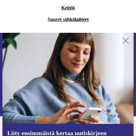
Keittiö
Suuret sähkölaitteet
Liity ensimmäistä kertaa uutiskirjeen
tilaajaksi ja säästä 15 €!
Älä missaa enää yhtäkään tarjousta.
Pyydä etukuponki
Lisätietoja henkilötietojen käytöstä löydät
tietosuojaselosteestamme
.
Hanki refurbed-sovellus
Liity ensimmäistä kertaa uutiskirjeen