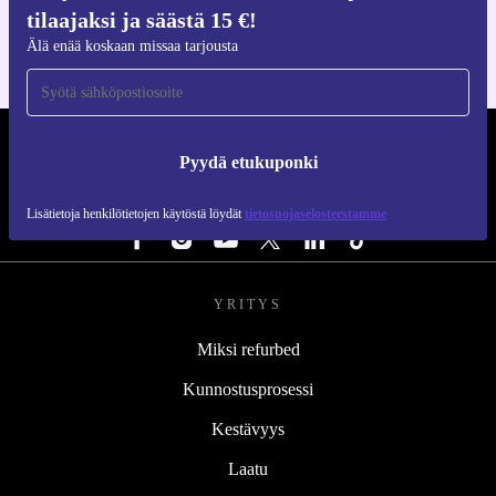
iOS:lle ja Androidille
tilaajaksi ja säästä 15 €!
Älä enää koskaan missaa tarjousta
REFURBED SUOMI - RETHINK NEW.
Pyydä etukuponki
SEURAA MEITÄ
Lisätietoja henkilötietojen käytöstä löydät
tietosuojaselosteestamme
YRITYS
Miksi refurbed
Kunnostusprosessi
Kestävyys
Laatu