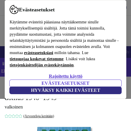
Lataa sovellus
Lataa
Evästeasetukset
Käytä refurbed-palvelua nopeasti ja helposti
Käytämme evästeitä pääasiassa näyttääksemme sinulle
merkityksellisempiä sisältöjä. Jotta tämä toimisi kunnolla,
pyydämme suostumustasi, jotta voimme analysoida
selainkäyttäytymistäsi ja personoida sisältöä ja mainontaa sinulle -
ensimmäisen ja kolmannen osapuolen evästeiden avulla. Voit
Matkapuhelimet ja älypuhelimet
Kannettavat tietokoneet
Tabletit
Älyk
muuttaa
evästeasetuksiasi
milloin tahansa. Lue
tietosuojaa koskevat tietomme
. Lisäksi voit lukea
📱 Säästä 5 % LISÄÄ iPhoneista – Koodi: IPHONEDEAL –
tietojenkäsittelijän evästekäytännön
.
Ehdot ja säännöt
Rajoitettu käyttö
EVÄSTEASETUKSET
Koti
Tuotteet
Koti
Huonekalut
HYVÄKSY KAIKKI EVÄSTEET
domus 1940–1949
valkoinen
(Arvosteluja kerätään)