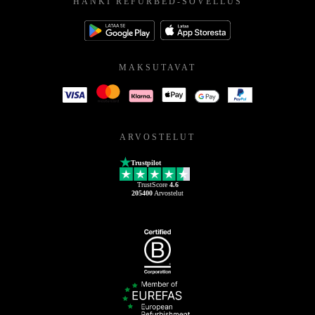
HANKI REFURBED-SOVELLUS
MAKSUTAVAT
ARVOSTELUT
Trustpilot
TrustScore
4.6
205400
Arvostelut