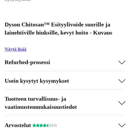
Dyson Chitosan™ Esityylivoide suorille ja
lainehtiville hiuksille, kevyt hoito - Kuvaus
Näytä lisää
Refurbed-prosessi
Usein kysytyt kysymykset
Tuotteen turvallisuus- ja
vaatimustenmukaisuustiedot
Arvostelut
(4.6)