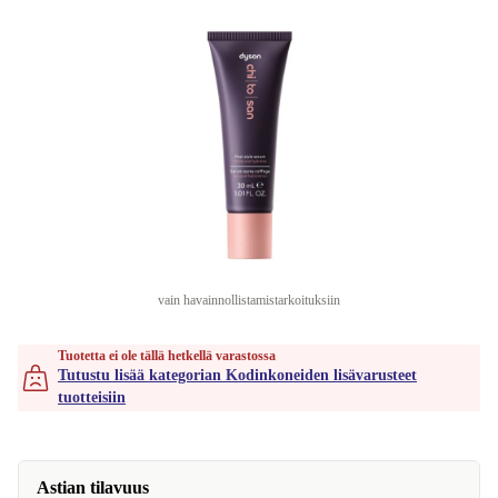
vain havainnollistamistarkoituksiin
Tuotetta ei ole tällä hetkellä varastossa
Tutustu lisää kategorian Kodinkoneiden lisävarusteet
tuotteisiin
Astian tilavuus