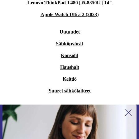
Lenovo ThinkPad T480 | i5-8350U | 14"
Apple Watch Ultra 2 (2023)
Uutuudet
Sähköpyörät
Konsolit
Haushalt
Keittiö
Suuret sähkölaitteet
Liity ensimmäistä kertaa uutiskirjeen
tilaajaksi ja säästä 15 €!
Älä missaa enää yhtäkään tarjousta.