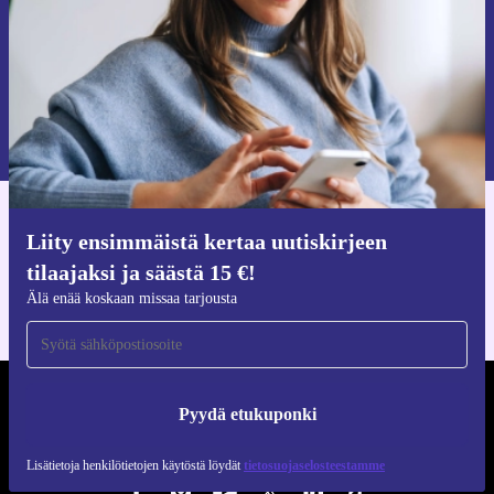
Pyydä etukuponki
Lisätietoja henkilötietojen käytöstä löydät
tietosuojaselosteestamme
.
Hanki refurbed-sovellus
Liity ensimmäistä kertaa uutiskirjeen
iOS:lle ja Androidille
tilaajaksi ja säästä 15 €!
Älä enää koskaan missaa tarjousta
REFURBED SUOMI - RETHINK NEW.
Pyydä etukuponki
SEURAA MEITÄ
Lisätietoja henkilötietojen käytöstä löydät
tietosuojaselosteestamme