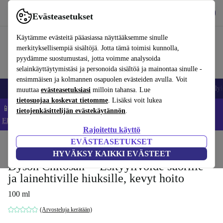
Lataa sovellus
Lataa
Evästeasetukset
Käytä refurbed-palvelua nopeasti ja helposti
Käytämme evästeitä pääasiassa näyttääksemme sinulle
merkityksellisempiä sisältöjä. Jotta tämä toimisi kunnolla,
pyydämme suostumustasi, jotta voimme analysoida
selainkäyttäytymistäsi ja personoida sisältöä ja mainontaa sinulle -
ensimmäisen ja kolmannen osapuolen evästeiden avulla. Voit
Matkapuhelimet ja älypuhelimet
Kannettavat tietokoneet
Tabletit
Älyk
muuttaa
evästeasetuksiasi
milloin tahansa. Lue
tietosuojaa koskevat tietomme
. Lisäksi voit lukea
📱 Säästä 5 % LISÄÄ iPhoneista – Koodi: IPHONEDEAL –
tietojenkäsittelijän evästekäytännön
.
Ehdot ja säännöt
Rajoitettu käyttö
EVÄSTEASETUKSET
Koti
Tuotteet
Koti
Kodinkoneiden lisävarusteet
HYVÄKSY KAIKKI EVÄSTEET
Dyson Chitosan™ Esityylivoide suorille
ja lainehtiville hiuksille, kevyt hoito
100 ml
(Arvosteluja kerätään)