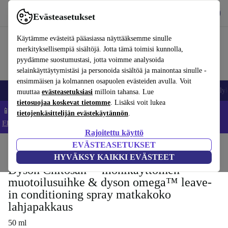
Lataa sovellus
Lataa
Evästeasetukset
Käytä refurbed-palvelua nopeasti ja helposti
Käytämme evästeitä pääasiassa näyttääksemme sinulle
merkityksellisempiä sisältöjä. Jotta tämä toimisi kunnolla,
pyydämme suostumustasi, jotta voimme analysoida
selainkäyttäytymistäsi ja personoida sisältöä ja mainontaa sinulle -
ensimmäisen ja kolmannen osapuolen evästeiden avulla. Voit
Matkapuhelimet ja älypuhelimet
Kannettavat tietokoneet
Tabletit
Älyk
muuttaa
evästeasetuksiasi
milloin tahansa. Lue
tietosuojaa koskevat tietomme
. Lisäksi voit lukea
📱 Säästä 5 % LISÄÄ iPhoneista – Koodi: IPHONEDEAL –
tietojenkäsittelijän evästekäytännön
.
Ehdot ja säännöt
Rajoitettu käyttö
EVÄSTEASETUKSET
Koti
Tuotteet
Koti
Kodinkoneiden lisävarusteet
HYVÄKSY KAIKKI EVÄSTEET
Dyson Chitosan™ monikäyttöinen
muotoilusuihke & dyson omega™ leave-
in conditioning spray matkakoko
lahjapakkaus
50 ml