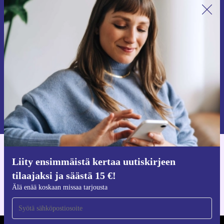
Liity ensimmäistä kertaa uutiskirjeen
tilaajaksi ja säästä 15 €!
Älä missaa enää yhtäkään tarjousta.
Pyydä etukuponki
Lisätietoja henkilötietojen käytöstä löydät
tietosuojaselosteestamme
.
Hanki refurbed-sovellus
Liity ensimmäistä kertaa uutiskirjeen
iOS:lle ja Androidille
tilaajaksi ja säästä 15 €!
Älä enää koskaan missaa tarjousta