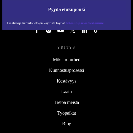
REFURBED SUOMI - RETHINK NEW.
Pyydä etukuponki
SEURAA MEITÄ
Lisätietoja henkilötietojen käytöstä löydät
tietosuojaselosteestamme
YRITYS
Miksi refurbed
Kunnostusprosessi
Kestävyys
Laatu
Tietoa meistä
Työpaikat
Blog