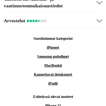
vaatimustenmukaisuustiedot
Arvostelut
(4.6)
Suosituimmat kategoriat
iPhonet
Samsung-puhelimet
MacBookit
Kannettavat tietokoneet
iPadit
Esittelyssä olevat tuotteet
iPhone 15