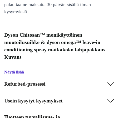
palauttaa ne maksutta 30 päivän sisällä ilman
kysymyksiä.
Dyson Chitosan™ monikäyttöinen
muotoilusuihke & dyson omega™ leave-in
conditioning spray matkakoko lahjapakkaus -
Kuvaus
Näytä lisää
Refurbed-prosessi
Usein kysytyt kysymykset
Tuotteen turvallisuus- ja