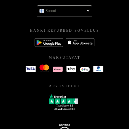
Suomi
HANKI REFURBED-SOVELLUS
MAKSUTAVAT
ARVOSTELUT
Trustpilot
TrustScore
4.6
205450
Arvostelut