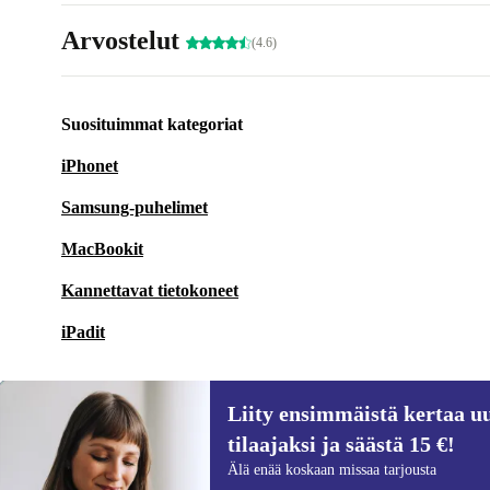
Arvostelut
(4.6)
Suosituimmat kategoriat
iPhonet
Samsung-puhelimet
MacBookit
Kannettavat tietokoneet
iPadit
Liity ensimmäistä kertaa uu
tilaajaksi ja säästä 15 €!
Liity ensimmäistä kertaa uutiskirjeen
Älä enää koskaan missaa tarjousta