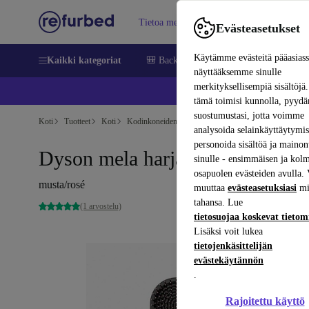
Tietoa meistä
Myy
Apua
Evästeasetukset
Käytämme evästeitä pääasias
Kaikki kategoriat
🎒 Back to school
Matkapuhelimet ja äl
näyttääksemme sinulle
merkityksellisempiä sisältöjä.
📱 
tämä toimisi kunnolla, pyy
suostumustasi, jotta voimme
Koti
Tuotteet
Koti
Kodinkoneiden lisävarusteet
analysoida selainkäyttäytymist
personoida sisältöä ja mainon
Dyson mela harja
sinulle - ensimmäisen ja kol
osapuolen evästeiden avulla. 
musta/rosé
muuttaa
evästeasetuksiasi
mi
tahansa. Lue
(1 arvostelu)
tietosuojaa koskevat tieto
Lisäksi voit lukea
tietojenkäsittelijän
evästekäytännön
.
Rajoitettu käyttö