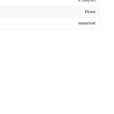
971062-05
Dyson
musta/rosé