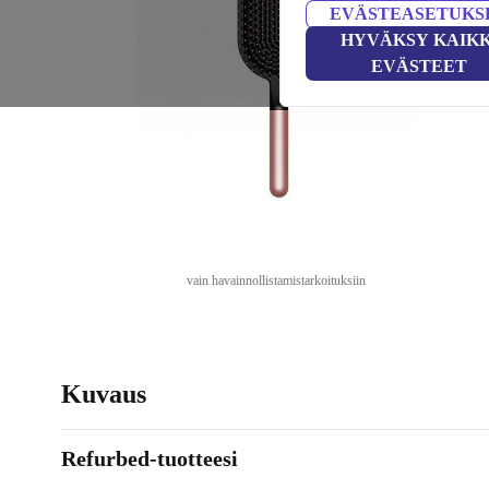
EVÄSTEASETUKS
HYVÄKSY KAIKK
EVÄSTEET
vain havainnollistamistarkoituksiin
Kuvaus
Refurbed-tuotteesi