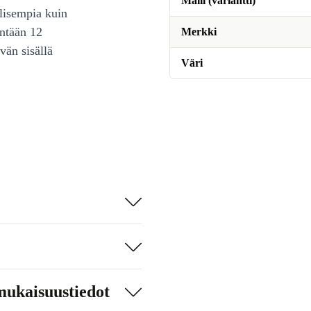
Malli (variantti)
lisempia kuin
intään 12
Merkki
vän sisällä
Väri
mukaisuustiedot