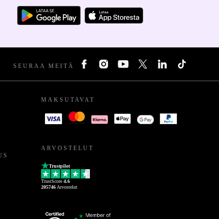
SEURAA MEITÄ
MAKSUTAVAT
ARVOSTELUT
US
Trustpilot
TrustScore
4.6
205746
Arvostelut