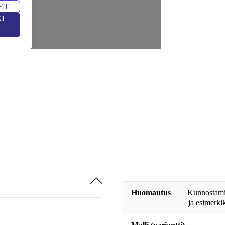
ET
I
Huomautus
Kunnostamine
ja esimerki