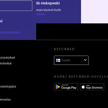
Pyydä etukuponki
Lisätietoja henkilötietojen käytöstä löydät
tietosuojaselosteestamme
.
ki
jaselosteestamme
REFURBED
 kysymykset
Suomi
toluokat
HANKI REFURBED-SOVELL
oimittajaksi
eruutus