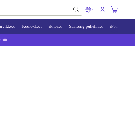
arvikkeet
Kuulokkeet
iPhonet
Samsung-puhelimet
iPadit
Mac
nnöt