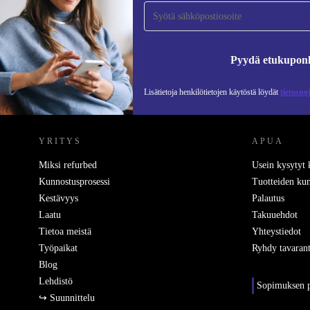
tilaajaksi ja säästä 15 €!
Älä missaa enää yhtäkään tarjousta.
Pyydä etukupon
Lisätietoja henkilötietojen käytöstä löydät
tietosuo
REFURBED SUOMI - RETHINK NEW.
YRITYS
APUA
Miksi refurbed
Usein kysytyt
Kunnostusprosessi
Tuotteiden kun
Kestävyys
Palautus
Laatu
Takuuehdot
Tietoa meistä
Yhteystiedot
Työpaikat
Ryhdy tavarant
Blog
Lehdistö
Sopimuksen p
↪ Suunnittelu