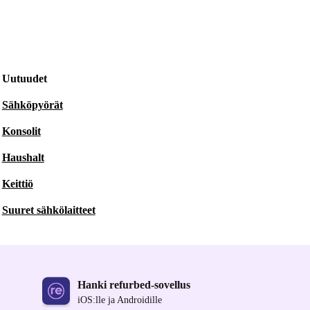
Uutuudet
Sähköpyörät
Konsolit
Haushalt
Keittiö
Suuret sähkölaitteet
Hanki refurbed-sovellus
iOS:lle ja Androidille