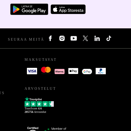
SEURAA MEITÄ
MAKSUTAVAT
ARVOSTELUT
US
Trustpilot
TrustScore
4.6
205756
Arvostelut