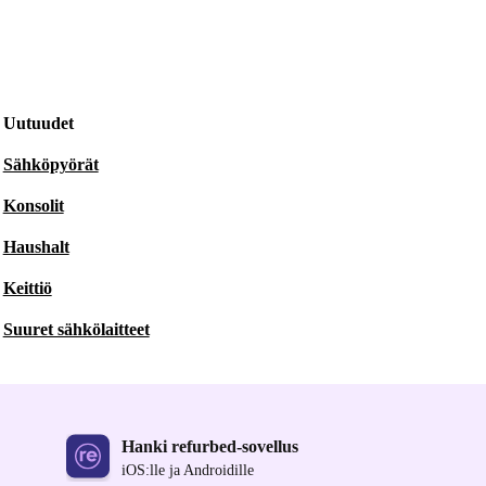
Uutuudet
Sähköpyörät
Konsolit
Haushalt
Keittiö
Suuret sähkölaitteet
Hanki refurbed-sovellus
iOS:lle ja Androidille