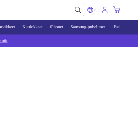
arvikkeet
Kuulokkeet
iPhonet
Samsung-puhelimet
iPadit
Mac
nnöt