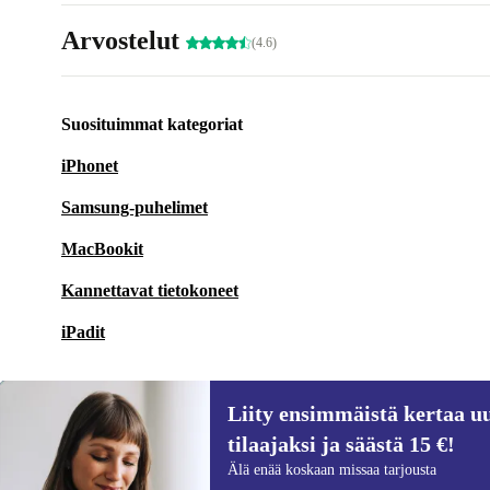
Arvostelut
(4.6)
Suosituimmat kategoriat
iPhonet
Samsung-puhelimet
MacBookit
Kannettavat tietokoneet
iPadit
Liity ensimmäistä kertaa uu
tilaajaksi ja säästä 15 €!
Liity ensimmäistä kertaa uutiskirjeen
Älä enää koskaan missaa tarjousta