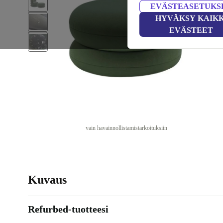
EVÄSTEASETUKS
HYVÄKSY KAIKK
EVÄSTEET
vain havainnollistamistarkoituksiin
Kuvaus
Refurbed-tuotteesi