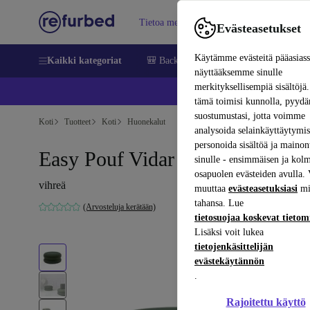
Tietoa meistä
Myy
Apua
Evästeasetukset
Käytämme evästeitä pääasias
Kaikki kategoriat
🎒 Back to school
Matkapuhelimet ja äl
näyttääksemme sinulle
merkityksellisempiä sisältöjä.
📱 
tämä toimisi kunnolla, pyy
suostumustasi, jotta voimme
Koti
Tuotteet
Koti
Huonekalut
analysoida selainkäyttäytymist
personoida sisältöä ja mainon
Easy Pouf Vidar vihreä
sinulle - ensimmäisen ja kol
osapuolen evästeiden avulla. 
vihreä
muuttaa
evästeasetuksiasi
mi
tahansa. Lue
(Arvosteluja kerätään)
tietosuojaa koskevat tieto
Lisäksi voit lukea
tietojenkäsittelijän
evästekäytännön
.
Rajoitettu käyttö