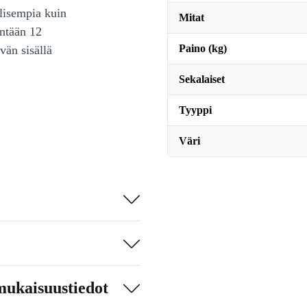
lisempia kuin
Mitat
intään 12
Paino (kg)
vän sisällä
Sekalaiset
Tyyppi
Väri
mukaisuustiedot