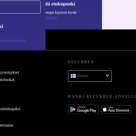
Pyydä etukuponki
Lisätietoja henkilötietojen käytöstä löydät
tietosuojaselosteestamme
.
ki
jaselosteestamme
REFURBED
 kysymykset
Suomi
toluokat
HANKI REFURBED-SOVELL
oimittajaksi
eruutus