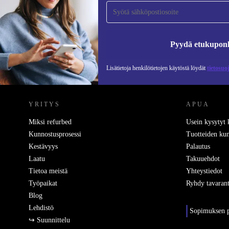
tilaajaksi ja säästä 15 €!
Älä missaa enää yhtäkään tarjousta.
Pyydä etukupon
Lisätietoja henkilötietojen käytöstä löydät
tietosuo
REFURBED SUOMI - RETHINK NEW.
YRITYS
APUA
Miksi refurbed
Usein kysytyt
Kunnostusprosessi
Tuotteiden kun
Kestävyys
Palautus
Laatu
Takuuehdot
Tietoa meistä
Yhteystiedot
Työpaikat
Ryhdy tavarant
Blog
Lehdistö
Sopimuksen p
↪ Suunnittelu