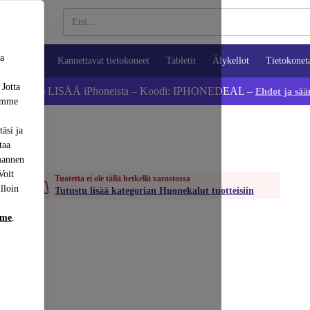
sa
ypuhelimet
Kannettavat tietokoneet
Tabletit
Älykellot
Tietokonet
 Jotta
Säästä 5 % LISÄÄ iPhoneista – Koodi: IPHONEDEAL –
Ehdot ja sää
dämme
äsi ja
taa
mannen
Voit
Tuotetta ei ole tällä hetkellä varastossa
lloin
Tutustu lisää kategorian Huonekalut tuotteisiin
mme
.