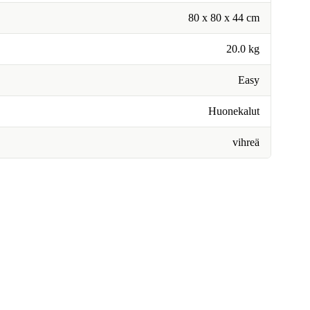
80 x 80 x 44 cm
20.0 kg
Easy
Huonekalut
vihreä