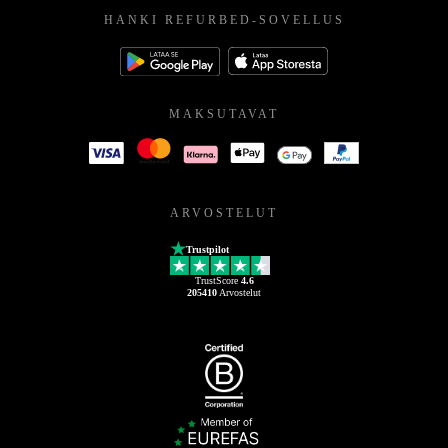
HANKI REFURBED-SOVELLUS
MAKSUTAVAT
ARVOSTELUT
Trustpilot
TrustScore
4.6
205410
Arvostelut