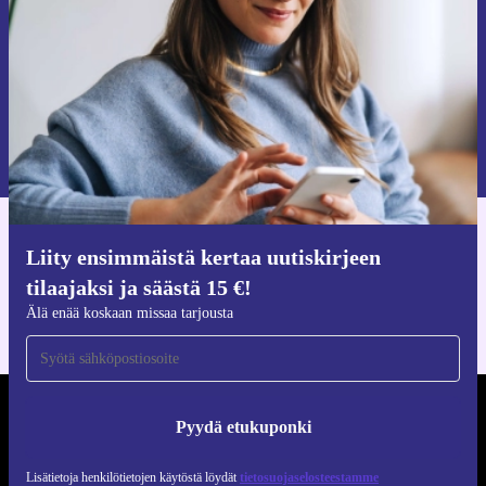
Pyydä etukuponki
Lisätietoja henkilötietojen käytöstä löydät
tietosuojaselosteestamme
.
Hanki refurbed-sovellus
Liity ensimmäistä kertaa uutiskirjeen
iOS:lle ja Androidille
tilaajaksi ja säästä 15 €!
Älä enää koskaan missaa tarjousta
REFURBED SUOMI - RETHINK NEW.
Pyydä etukuponki
SEURAA MEITÄ
Lisätietoja henkilötietojen käytöstä löydät
tietosuojaselosteestamme