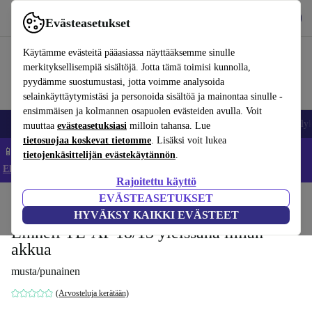
Lataa sovellus
Lataa
Evästeasetukset
Käytä refurbed-palvelua nopeasti ja helposti
Käytämme evästeitä pääasiassa näyttääksemme sinulle
merkityksellisempiä sisältöjä. Jotta tämä toimisi kunnolla,
pyydämme suostumustasi, jotta voimme analysoida
selainkäyttäytymistäsi ja personoida sisältöä ja mainontaa sinulle -
ensimmäisen ja kolmannen osapuolen evästeiden avulla. Voit
Matkapuhelimet ja älypuhelimet
Kannettavat tietokoneet
Tabletit
Älyk
muuttaa
evästeasetuksiasi
milloin tahansa. Lue
tietosuojaa koskevat tietomme
. Lisäksi voit lukea
📱 Säästä 5 % LISÄÄ iPhoneista – Koodi: IPHONEDEAL –
tietojenkäsittelijän evästekäytännön
.
Ehdot ja säännöt
Rajoitettu käyttö
EVÄSTEASETUKSET
Koti
Tuotteet
Sähkötyökalut
HYVÄKSY KAIKKI EVÄSTEET
Einhell TE-AP 18/13 yleissaha ilman
akkua
musta/punainen
(Arvosteluja kerätään)