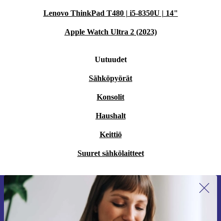
Lenovo ThinkPad T480 | i5-8350U | 14"
Apple Watch Ultra 2 (2023)
Uutuudet
Sähköpyörät
Konsolit
Haushalt
Keittiö
Suuret sähkölaitteet
Liity ensimmäistä kertaa uutiskirjeen
tilaajaksi ja säästä 15 €!
Älä missaa enää yhtäkään tarjousta.