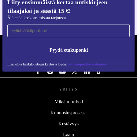
Liity ensimmäistä kertaa uutiskirjeen
iOS:lle ja Androidille
tilaajaksi ja säästä 15 €!
Älä enää koskaan missaa tarjousta
REFURBED SUOMI - RETHINK NEW.
Pyydä etukuponki
SEURAA MEITÄ
Lisätietoja henkilötietojen käytöstä löydät
tietosuojaselosteestamme
YRITYS
Miksi refurbed
Kunnostusprosessi
Kestävyys
Laatu