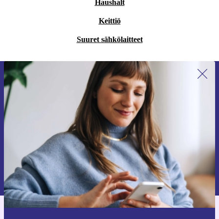
Haushalt
Keittiö
Suuret sähkölaitteet
Liity ensimmäistä kertaa uutiskirjeen
tilaajaksi ja säästä 15 €!
Älä missaa enää yhtäkään tarjousta.
Pyydä etukuponki
Lisätietoja henkilötietojen käytöstä löydät
tietosuojaselosteestamme
.
Hanki refurbed-sovellus