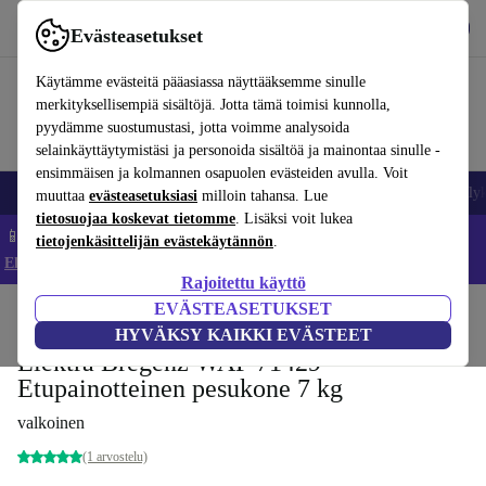
Lataa sovellus
Lataa
Evästeasetukset
Käytä refurbed-palvelua nopeasti ja helposti
Käytämme evästeitä pääasiassa näyttääksemme sinulle
merkityksellisempiä sisältöjä. Jotta tämä toimisi kunnolla,
pyydämme suostumustasi, jotta voimme analysoida
selainkäyttäytymistäsi ja personoida sisältöä ja mainontaa sinulle -
ensimmäisen ja kolmannen osapuolen evästeiden avulla. Voit
Matkapuhelimet ja älypuhelimet
Kannettavat tietokoneet
Tabletit
Älyk
muuttaa
evästeasetuksiasi
milloin tahansa. Lue
tietosuojaa koskevat tietomme
. Lisäksi voit lukea
📱 Säästä 5 % LISÄÄ iPhoneista – Koodi: IPHONEDEAL –
tietojenkäsittelijän evästekäytännön
.
Ehdot ja säännöt
Rajoitettu käyttö
EVÄSTEASETUKSET
Koti
Tuotteet
Koti
Suuret sähkölaitteet
HYVÄKSY KAIKKI EVÄSTEET
Elektra Bregenz WAF 71429
Etupainotteinen pesukone 7 kg
valkoinen
(1 arvostelu)