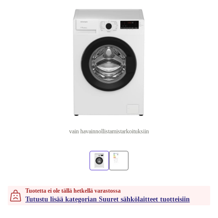
vain havainnollistamistarkoituksiin
Tuotetta ei ole tällä hetkellä varastossa
Tutustu lisää kategorian Suuret sähkölaitteet tuotteisiin