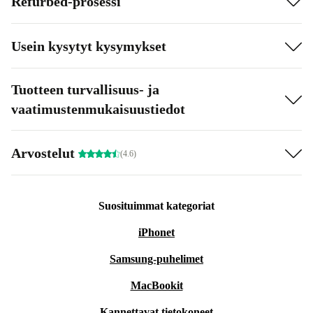
Refurbed-prosessi
Usein kysytyt kysymykset
Tuotteen turvallisuus- ja
vaatimustenmukaisuustiedot
Arvostelut
(4.6)
Suosituimmat kategoriat
iPhonet
Samsung-puhelimet
MacBookit
Kannettavat tietokoneet