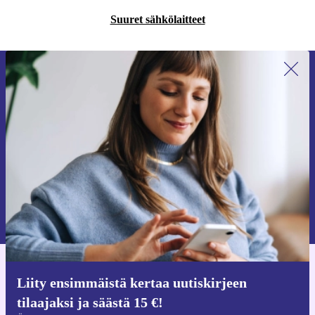
Suuret sähkölaitteet
Liity ensimmäistä kertaa uutiskirjeen
tilaajaksi ja säästä 15 €!
Älä missaa enää yhtäkään tarjousta.
Pyydä etukuponki
Lisätietoja henkilötietojen käytöstä löydät
tietosuojaselosteestamme
.
Hanki refurbed-sovellus
Liity ensimmäistä kertaa uutiskirjeen
iOS:lle ja Androidille
tilaajaksi ja säästä 15 €!