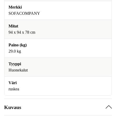
Merkki
SOFACOMPANY
Mitat
94 x 94 x 78 cm
Paino (kg)
29.0 kg
Tyyppi
Huonekalut
Väri
ruskea
Kuvaus