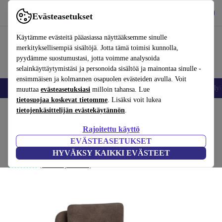
Lataa sovellus
Lataa
Evästeasetukset
Käytä refurbed-palvelua nopeasti ja helposti
Käytämme evästeitä pääasiassa näyttääksemme sinulle
merkityksellisempiä sisältöjä. Jotta tämä toimisi kunnolla,
pyydämme suostumustasi, jotta voimme analysoida
selainkäyttäytymistäsi ja personoida sisältöä ja mainontaa sinulle -
ensimmäisen ja kolmannen osapuolen evästeiden avulla. Voit
Matkapuhelimet ja älypuhelimet
Kannettavat tietokoneet
Tabletit
Älyk
muuttaa
evästeasetuksiasi
milloin tahansa. Lue
tietosuojaa koskevat tietomme
. Lisäksi voit lukea
Koti
tietojenkäsittelijän evästekäytännön
Tuotteet
Koti
Huonekalut
.
Rajoitettu käyttö
Ellis yksipaikkainen Modul Aulla Cacao
EVÄSTEASETUKSET
ruskea
HYVÄKSY KAIKKI EVÄSTEET
(Arvosteluja kerätään)