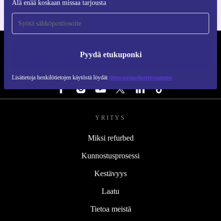
Älä enää koskaan missaa tarjousta
REFURBED SUOMI - RETHINK NEW.
Pyydä etukuponki
SEURAA MEITÄ
Lisätietoja henkilötietojen käytöstä löydät
tietosuojaselosteestamme
YRITYS
Miksi refurbed
Kunnostusprosessi
Kestävyys
Laatu
Tietoa meistä