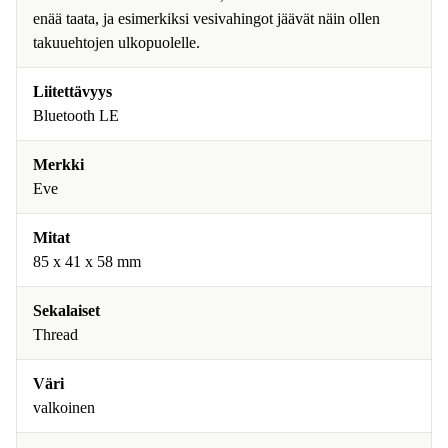
enää taata, ja esimerkiksi vesivahingot jäävät näin ollen
takuuehtojen ulkopuolelle.
Liitettävyys
Bluetooth LE
Merkki
Eve
Mitat
85 x 41 x 58 mm
Sekalaiset
Thread
Väri
valkoinen