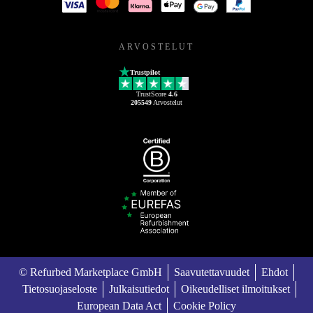
ARVOSTELUT
Trustpilot
TrustScore
4.6
205549
Arvostelut
© Refurbed Marketplace GmbH
Saavutettavuudet
Ehdot
Tietosuojaseloste
Julkaisutiedot
Oikeudelliset ilmoitukset
European Data Act
Cookie Policy