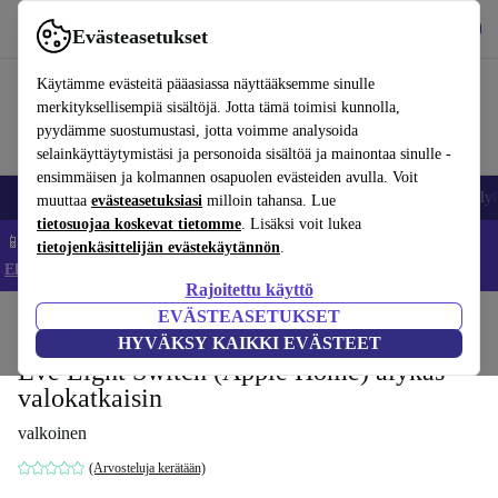
Lataa sovellus
Lataa
Evästeasetukset
Käytä refurbed-palvelua nopeasti ja helposti
Käytämme evästeitä pääasiassa näyttääksemme sinulle
merkityksellisempiä sisältöjä. Jotta tämä toimisi kunnolla,
pyydämme suostumustasi, jotta voimme analysoida
selainkäyttäytymistäsi ja personoida sisältöä ja mainontaa sinulle -
ensimmäisen ja kolmannen osapuolen evästeiden avulla. Voit
Matkapuhelimet ja älypuhelimet
Kannettavat tietokoneet
Tabletit
Älyk
muuttaa
evästeasetuksiasi
milloin tahansa. Lue
tietosuojaa koskevat tietomme
. Lisäksi voit lukea
📱 Säästä 5 % LISÄÄ iPhoneista – Koodi: IPHONEDEAL –
tietojenkäsittelijän evästekäytännön
.
Ehdot ja säännöt
Rajoitettu käyttö
EVÄSTEASETUKSET
Koti
Tuotteet
Sähkötyökalut
HYVÄKSY KAIKKI EVÄSTEET
Eve Light Switch (Apple Home) älykäs
valokatkaisin
valkoinen
(Arvosteluja kerätään)