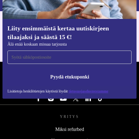
Hanki refurbed-sovellus
Liity ensimmäistä kertaa uutiskirjeen
iOS:lle ja Androidille
tilaajaksi ja säästä 15 €!
Älä enää koskaan missaa tarjousta
REFURBED SUOMI - RETHINK NEW.
Pyydä etukuponki
SEURAA MEITÄ
Lisätietoja henkilötietojen käytöstä löydät
tietosuojaselosteestamme
YRITYS
Miksi refurbed