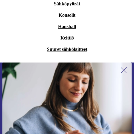
Sähköpyörät
Konsolit
Haushalt
Keittiö
Suuret sähkölaitteet
Liity ensimmäistä kertaa uutiskirjeen
tilaajaksi ja säästä 15 €!
Älä missaa enää yhtäkään tarjousta.
Pyydä etukuponki
Lisätietoja henkilötietojen käytöstä löydät
tietosuojaselosteestamme
.