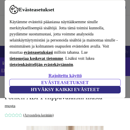
Lataa sovellus
Lataa
Evästeasetukset
Käytä refurbed-palvelua nopeasti ja helposti
Käytämme evästeitä pääasiassa näyttääksemme sinulle
merkityksellisempiä sisältöjä. Jotta tämä toimisi kunnolla,
pyydämme suostumustasi, jotta voimme analysoida
selainkäyttäytymistäsi ja personoida sisältöä ja mainontaa sinulle -
ensimmäisen ja kolmannen osapuolen evästeiden avulla. Voit
Matkapuhelimet ja älypuhelimet
Kannettavat tietokoneet
Tabletit
Älyk
muuttaa
evästeasetuksiasi
milloin tahansa. Lue
tietosuojaa koskevat tietomme
. Lisäksi voit lukea
📱 Säästä 5 % LISÄÄ iPhoneista – Koodi: IPHONEDEAL –
tietojenkäsittelijän evästekäytännön
.
Ehdot ja säännöt
Rajoitettu käyttö
EVÄSTEASETUKSET
Koti
Tuotteet
Koti
Huonekalut
HYVÄKSY KAIKKI EVÄSTEET
Fornell ABF1 riippuvalaisin musta
musta
(Arvosteluja kerätään)