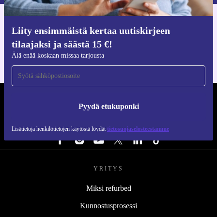
Hanki refurbed-sovellus
Liity ensimmäistä kertaa uutiskirjeen
iOS:lle ja Androidille
tilaajaksi ja säästä 15 €!
Älä enää koskaan missaa tarjousta
REFURBED SUOMI - RETHINK NEW.
Pyydä etukuponki
SEURAA MEITÄ
Lisätietoja henkilötietojen käytöstä löydät
tietosuojaselosteestamme
YRITYS
Miksi refurbed
Kunnostusprosessi