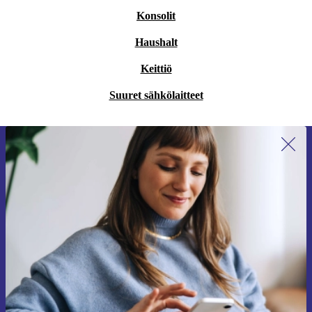
Konsolit
Haushalt
Keittiö
Suuret sähkölaitteet
Liity ensimmäistä kertaa uutiskirjeen
tilaajaksi ja säästä 15 €!
Älä missaa enää yhtäkään tarjousta.
Pyydä etukuponki
Lisätietoja henkilötietojen käytöstä löydät
tietosuojaselosteestamme
.