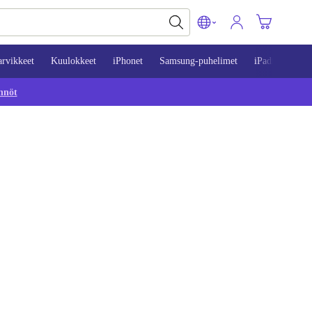
arvikkeet
Kuulokkeet
iPhonet
Samsung-puhelimet
iPadit
Mac
nnöt