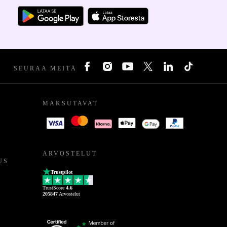
SEURAA MEITÄ
MAKSUTAVAT
ARVOSTELUT
US
Trustpilot
TrustScore
4.6
205847
Arvostelut