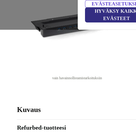
EVÄSTEASETUKS
HYVÄKSY KAIKK
EVÄSTEET
vain havainnollistamistarkoituksiin
Kuvaus
Refurbed-tuotteesi