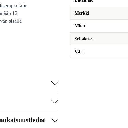
Liitännät
lisempia kuin
intään 12
Merkki
vän sisällä
Mitat
Sekalaiset
Väri
mukaisuustiedot