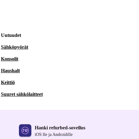
Uutuudet
Sähköpyörät
Konsolit
Haushalt
Keittiö
Suuret sähkölaitteet
Hanki refurbed-sovellus
iOS:lle ja Androidille