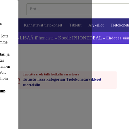
sa
ypuhelimet
Kannettavat tietokoneet
Tabletit
Älykellot
Tietokonet
 Jotta
Säästä 5 % LISÄÄ iPhoneista – Koodi: IPHONEDEAL –
Ehdot ja sää
dämme
äsi ja
taa
mannen
Voit
Tuotetta ei ole tällä hetkellä varastossa
lloin
Tutustu lisää kategorian Tietokonetarvikkeet
tuotteisiin
mme
.