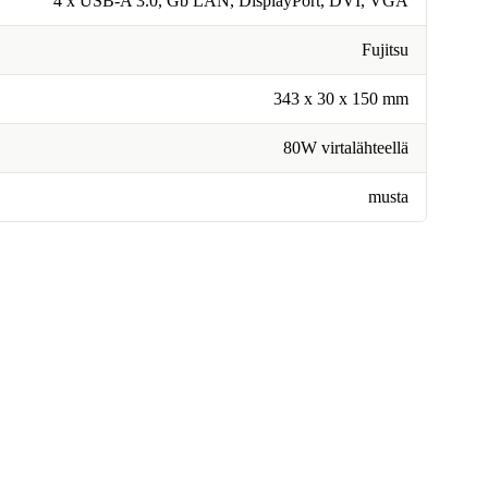
4 x USB-A 3.0, Gb LAN, DisplayPort, DVI, VGA
Fujitsu
343 x 30 x 150 mm
80W virtalähteellä
musta