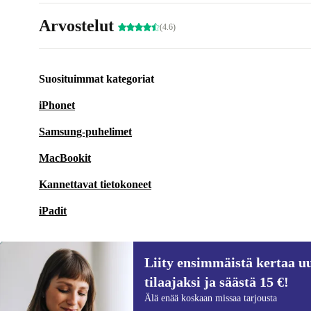
Arvostelut
(4.6)
Suosituimmat kategoriat
iPhonet
Samsung-puhelimet
MacBookit
Kannettavat tietokoneet
iPadit
Liity ensimmäistä kertaa uu
tilaajaksi ja säästä 15 €!
Liity ensimmäistä kertaa uutiskirjeen
Älä enää koskaan missaa tarjousta