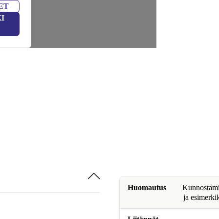
ET
I
Huomautus
Kunnostamine
ja esimerki