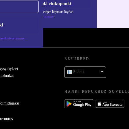
Pyydä etukuponki
Lisätietoja henkilötietojen käytöstä löydät
tietosuojaselosteestamme
.
ki
jaselosteestamme
REFURBED
 kysymykset
Suomi
toluokat
HANKI REFURBED-SOVELL
oimittajaksi
eruutus