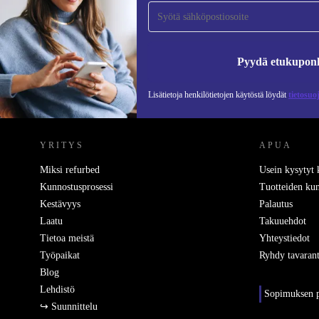
tilaajaksi ja säästä 15 €!
Älä missaa enää yhtäkään tarjousta.
Pyydä etukupon
Lisätietoja henkilötietojen käytöstä löydät
tietosuo
REFURBED SUOMI - RETHINK NEW.
YRITYS
APUA
Miksi refurbed
Usein kysytyt
Kunnostusprosessi
Tuotteiden kun
Kestävyys
Palautus
Laatu
Takuuehdot
Tietoa meistä
Yhteystiedot
Työpaikat
Ryhdy tavarant
Blog
Lehdistö
Sopimuksen p
↪ Suunnittelu