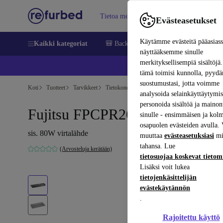
Tietoa meistä
Myy
Apua
Evästeasetukset
Käytämme evästeitä pääasias
Kaikki kategoriat
🎒 Back to school
Matkapuhelimet ja äl
näyttääksemme sinulle
merkityksellisempiä sisältöjä.
📱 
tämä toimisi kunnolla, pyy
suostumustasi, jotta voimme
Koti
Tuotteet
Tarvikkeet
Tietokonetarvikkeet
analysoida selainkäyttäytymist
personoida sisältöä ja mainon
Fujitsu FPCPR264
sinulle - ensimmäisen ja kol
osapuolen evästeiden avulla. 
sis. 80W virtalähde
muuttaa
evästeasetuksiasi
mi
tahansa. Lue
(Arvosteluja kerätään)
tietosuojaa koskevat tieto
Lisäksi voit lukea
tietojenkäsittelijän
evästekäytännön
.
Rajoitettu käyttö