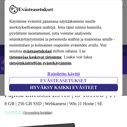
Lataa sovellus
Lataa
Evästeasetukset
Käytä refurbed-palvelua nopeasti ja helposti
Käytämme evästeitä pääasiassa näyttääksemme sinulle
merkityksellisempiä sisältöjä. Jotta tämä toimisi kunnolla,
pyydämme suostumustasi, jotta voimme analysoida
selainkäyttäytymistäsi ja personoida sisältöä ja mainontaa sinulle -
ensimmäisen ja kolmannen osapuolen evästeiden avulla. Voit
Matkapuhelimet ja älypuhelimet
Kannettavat tietokoneet
Tabletit
Älyk
muuttaa
evästeasetuksiasi
milloin tahansa. Lue
tietosuojaa koskevat tietomme
. Lisäksi voit lukea
💰Säästä -5 % LISÄÄ MacBookeista ja iPadeista – Koodi:
tietojenkäsittelijän evästekäytännön
.
BACK5OFF -
Ehdot
Rajoitettu käyttö
EVÄSTEASETUKSET
Koti
Tuotteet
Kannettavat tietokoneet
Fujitsun kannettavat tietokoneet
HYVÄKSY KAIKKI EVÄSTEET
Fujitsu Lifebook E5410 | i3-10110U | 14"
8 GB | 256 GB SSD | Webkamera | Win 11 Home | SE
(Arvosteluja kerätään)