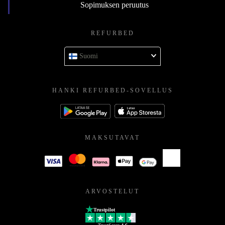
Sopimuksen peruutus
REFURBED
Suomi
HANKI REFURBED-SOVELLUS
MAKSUTAVAT
ARVOSTELUT
Trustpilot
TrustScore
4.6