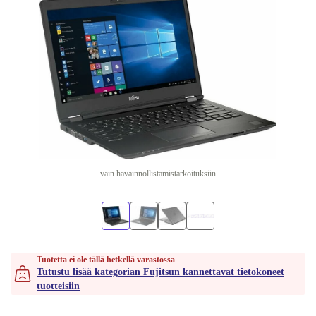
vain havainnollistamistarkoituksiin
Tuotetta ei ole tällä hetkellä varastossa
Tutustu lisää kategorian Fujitsun kannettavat tietokoneet
tuotteisiin