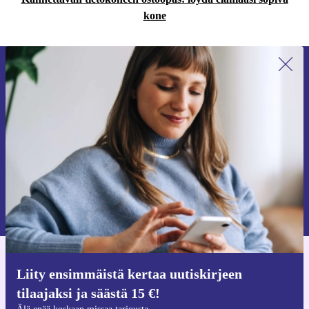
kone
Liity ensimmäistä kertaa uutiskirjeen
tilaajaksi ja säästä 15 €!
Älä missaa enää yhtäkään tarjousta.
Pyydä etukuponki
Lisätietoja henkilötietojen käytöstä löydät
tietosuojaselosteestamme
.
Hanki refurbed-sovellus
Liity ensimmäistä kertaa uutiskirjeen
iOS:lle ja Androidille
tilaajaksi ja säästä 15 €!