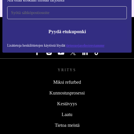
Älä enää koskaan missaa tarjousta
REFURBED SUOMI - RETHINK NEW.
Pyydä etukuponki
SEURAA MEITÄ
Lisätietoja henkilötietojen käytöstä löydät
tietosuojaselosteestamme
YRITYS
Miksi refurbed
Kunnostusprosessi
Kestävyys
Laatu
Tietoa meistä