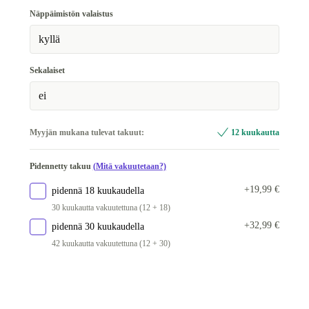
WiFi 802.11a/b/g/n/ac/ax, Bluetooth 5.2, 4G
Näppäimistön valaistus
Saatavilla muissa konfiguraatioissa
kyllä
WiFi 802.11a/b/g/n/ac/ax, Bluetooth 5.2, 5G
+117,65 €
Sekalaiset
ei
Myyjän mukana tulevat takuut:
12 kuukautta
Pidennetty takuu
(Mitä vakuutetaan?)
+19,99 €
pidennä 18 kuukaudella
30 kuukautta vakuutettuna (12 + 18)
+32,99 €
pidennä 30 kuukaudella
42 kuukautta vakuutettuna (12 + 30)