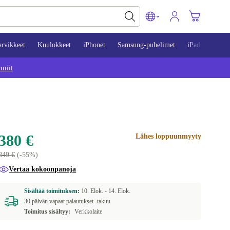
arvikkeet
Kuulokkeet
iPhonet
Samsung-puhelimet
iPadit
Mac
nnöt
380 €
Lähes loppuunmyyty
849 €
(-55%)
Vertaa kokoonpanoja
Sisältää toimituksen:
10. Elok. -
14. Elok.
30 päivän vapaat palautukset -takuu
Toimitus sisältyy:
Verkkolaite