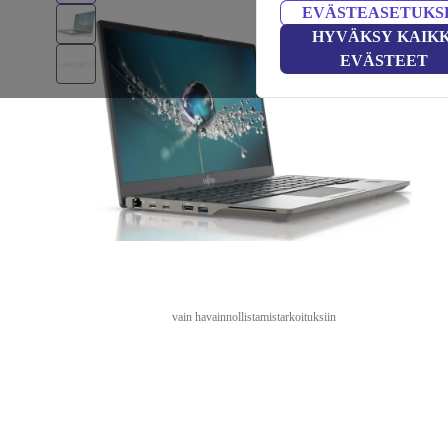
EVÄSTEASETUKS
HYVÄKSY KAIKK
EVÄSTEET
vain havainnollistamistarkoituksiin