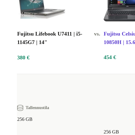
Fujitsu Lifebook U7411 | i5-
vs.
Fujitsu Celsi
1145G7 | 14"
10850H | 15.
454 €
380 €
Tallennustila
256 GB
256 GB