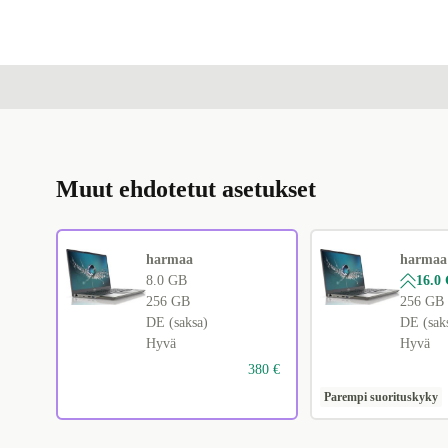
Muut ehdotetut asetukset
harmaa
harmaa
8.0 GB
16.0
256 GB
256 GB
DE (saksa)
DE (sak
Hyvä
Hyvä
380 €
Parempi suorituskyky