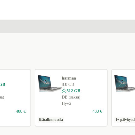
harmaa
 GB
8.0 GB
512 GB
sa)
DE (saksa)
Hyvä
400 €
430 €
lisätallennustila
1+ päivityst