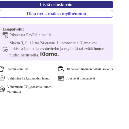
Lisää ostoskoriin
Tilaa nyt – maksa myöhemmin
Lisäpalvelut
Pikakassa PayPalin avulla
Maksa 3, 6, 12 tai 24 erässä. Luotonantaja Klarna voi
tarkistaa luotto- ja osoitetiedot ja myöntää tai evätä luoton
niiden perusteella.
Toimii kuin uusi
30 päivän ilmainen palautusoikeus
Vähintään 12 kuukauden takuu
Joustavat maksutavat
Vähemmän CO₂-päästöjä uuteen
verrattuna