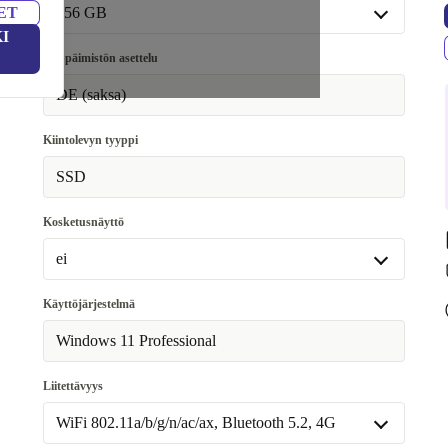
16.0 GB
+20 €
ET
256 GB
I
32.0 GB
+70 €
256 GB
Näppäimistön asettelu
64.0 GB
+500 €
512 GB
+50 €
DE (saksa)
1000 GB
+115 €
Kiintolevyn tyyppi
2000 GB
+200 €
SSD
Kosketusnäyttö
ei
ei
Käyttöjärjestelmä
Saatavilla muissa konfiguraatioissa
Windows 11 Professional
kyllä
+117,65 €
Liitettävyys
WiFi 802.11a/b/g/n/ac/ax, Bluetooth 5.2, 4G