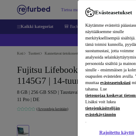
Tietoa meistä
Myy
Apua
Evästeasetukset
Käytämme evästeitä pääasias
Kaikki kategoriat
🎒 Back to school
Matkapuhelimet ja äl
näyttääksemme sinulle
merkityksellisempiä sisältöjä.
📱 
tämä toimisi kunnolla, pyy
suostumustasi, jotta voimme
Koti
Tuotteet
Kannettavat tietokoneet
Fujitsun kannettavat tietokoneet
analysoida selainkäyttäytymist
personoida sisältöä ja mainon
Fujitsu Lifebook U7411 | i5-
sinulle - ensimmäisen ja kol
osapuolen evästeiden avulla. 
1145G7 | 14-tuuman
muuttaa
evästeasetuksiasi
mi
tahansa. Lue
8 GB | 256 GB SSD | Taustavalaistu näppäimistö | 4G | Win
tietosuojaa koskevat tieto
11 Pro | DE
Lisäksi voit lukea
tietojenkäsittelijän
(Arvosteluja kerätään)
evästekäytännön
.
Rajoitettu käyttö