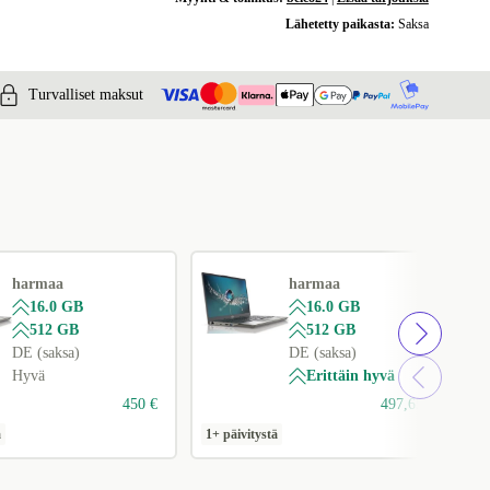
Lähetetty paikasta:
Saksa
Turvalliset maksut
harmaa
harmaa
16.0 GB
16.0 GB
512 GB
512 GB
DE (saksa)
DE (saksa)
Hyvä
Erittäin hyvä
450 €
497,65 €
ä
1+ päivitystä
1