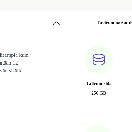
Tuoteominaisuud
lisempia kuin
intään 12
vän sisällä
Tallennustila
256 GB