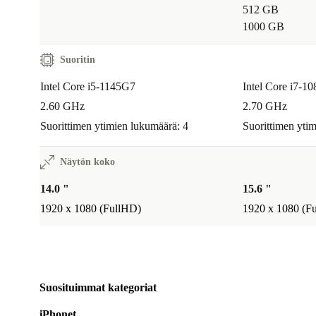
512 GB
1000 GB
Suoritin
Intel Core i5-1145G7
Intel Core i7-1
2.60 GHz
2.70 GHz
Suorittimen ytimien lukumäärä: 4
Suorittimen yti
Näytön koko
14.0 "
15.6 "
1920 x 1080 (FullHD)
1920 x 1080 (F
Suosituimmat kategoriat
iPhonet