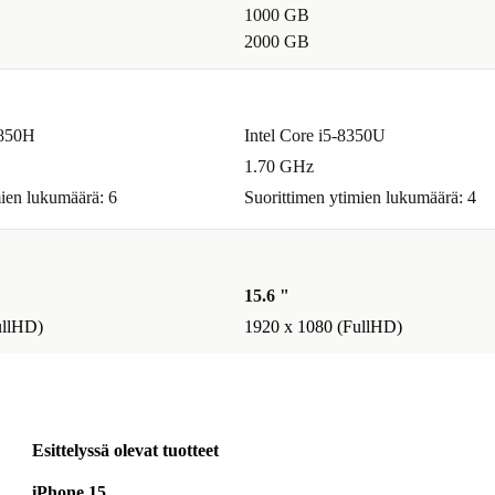
1000 GB
2000 GB
0850H
Intel Core i5-8350U
1.70 GHz
mien lukumäärä: 6
Suorittimen ytimien lukumäärä: 4
15.6 "
ullHD)
1920 x 1080 (FullHD)
Esittelyssä olevat tuotteet
iPhone 15