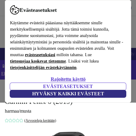
Lataa sovellus
Lataa
Evästeasetukset
Käytä refurbed-palvelua nopeasti ja helposti
Käytämme evästeitä pääasiassa näyttääksemme sinulle
merkityksellisempiä sisältöjä. Jotta tämä toimisi kunnolla,
pyydämme suostumustasi, jotta voimme analysoida
selainkäyttäytymistäsi ja personoida sisältöä ja mainontaa sinulle -
ensimmäisen ja kolmannen osapuolen evästeiden avulla. Voit
Matkapuhelimet ja älypuhelimet
Kannettavat tietokoneet
Tabletit
Älyk
muuttaa
evästeasetuksiasi
milloin tahansa. Lue
tietosuojaa koskevat tietomme
. Lisäksi voit lukea
📱 Säästä 5 % LISÄÄ iPhoneista – Koodi: IPHONEDEAL –
tietojenkäsittelijän evästekäytännön
.
Ehdot ja säännöt
Rajoitettu käyttö
EVÄSTEASETUKSET
Koti
Tuotteet
Älykellot
HYVÄKSY KAIKKI EVÄSTEET
Garmin Fenix 6 (2019)
harmaa/musta
(Arvosteluja kerätään)