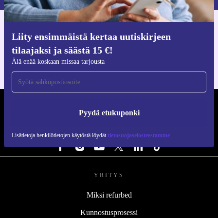
Hanki refurbed-sovellus
Liity ensimmäistä kertaa uutiskirjeen
iOS:lle ja Androidille
tilaajaksi ja säästä 15 €!
Älä enää koskaan missaa tarjousta
REFURBED SUOMI - RETHINK NEW.
Pyydä etukuponki
SEURAA MEITÄ
Lisätietoja henkilötietojen käytöstä löydät
tietosuojaselosteestamme
YRITYS
Miksi refurbed
Kunnostusprosessi