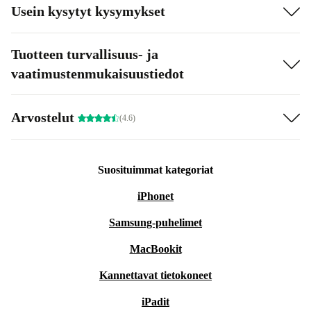
Usein kysytyt kysymykset
Tuotteen turvallisuus- ja
vaatimustenmukaisuustiedot
Arvostelut
(4.6)
Suosituimmat kategoriat
iPhonet
Samsung-puhelimet
MacBookit
Kannettavat tietokoneet
iPadit