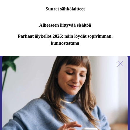
Suuret sähkölaitteet
Aiheeseen liittyvää sisältöä
Parhaat älykellot 2026: näin löydät sopivimman,
kunnostettuna
Liity ensimmäistä kertaa uutiskirjeen
tilaajaksi ja säästä 15 €!
Älä missaa enää yhtäkään tarjousta.
Pyydä etukuponki
Lisätietoja henkilötietojen käytöstä löydät
tietosuojaselosteestamme
.