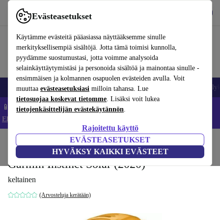
Lataa sovellus
Lataa
Evästeasetukset
Käytä refurbed-palvelua nopeasti ja helposti
Käytämme evästeitä pääasiassa näyttääksemme sinulle
merkityksellisempiä sisältöjä. Jotta tämä toimisi kunnolla,
pyydämme suostumustasi, jotta voimme analysoida
selainkäyttäytymistäsi ja personoida sisältöä ja mainontaa sinulle -
ensimmäisen ja kolmannen osapuolen evästeiden avulla. Voit
Matkapuhelimet ja älypuhelimet
Kannettavat tietokoneet
Tabletit
Älyk
muuttaa
evästeasetuksiasi
milloin tahansa. Lue
tietosuojaa koskevat tietomme
. Lisäksi voit lukea
📱 Säästä 5 % LISÄÄ iPhoneista – Koodi: IPHONEDEAL –
tietojenkäsittelijän evästekäytännön
.
Ehdot ja säännöt
Rajoitettu käyttö
EVÄSTEASETUKSET
Koti
Tuotteet
Älykellot
HYVÄKSY KAIKKI EVÄSTEET
Garmin Instinct Solar (2020)
keltainen
(Arvosteluja kerätään)