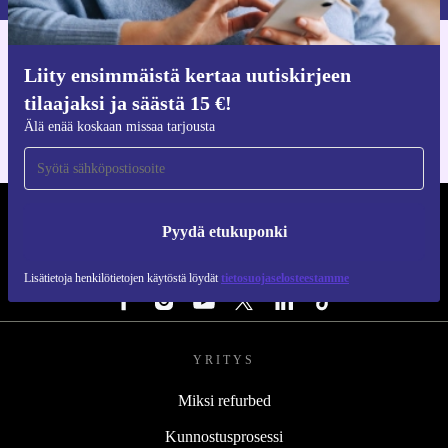
Hanki refurbed-sovellus
Liity ensimmäistä kertaa uutiskirjeen
iOS:lle ja Androidille
tilaajaksi ja säästä 15 €!
Älä enää koskaan missaa tarjousta
REFURBED SUOMI - RETHINK NEW.
Pyydä etukuponki
SEURAA MEITÄ
Lisätietoja henkilötietojen käytöstä löydät
tietosuojaselosteestamme
YRITYS
Miksi refurbed
Kunnostusprosessi