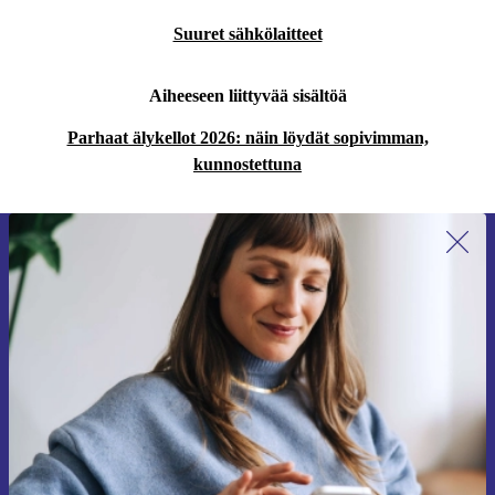
Suuret sähkölaitteet
Aiheeseen liittyvää sisältöä
Parhaat älykellot 2026: näin löydät sopivimman,
kunnostettuna
Liity ensimmäistä kertaa uutiskirjeen
tilaajaksi ja säästä 15 €!
Älä missaa enää yhtäkään tarjousta.
Pyydä etukuponki
Lisätietoja henkilötietojen käytöstä löydät
tietosuojaselosteestamme
.