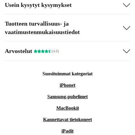
Usein kysytyt kysymykset
Tuotteen turvallisuus- ja
vaatimustenmukaisuustiedot
Arvostelut
(4.6)
Suosituimmat kategoriat
iPhonet
Samsung-puhelimet
MacBookit
Kannettavat tietokoneet
iPadit