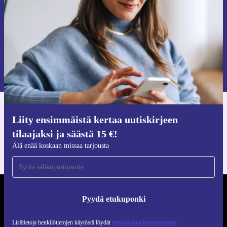
Pyydä etukuponki
Lisätietoja henkilötietojen käytöstä löydät
tietosuojaselosteestamme
.
Hanki refurbed-sovellus
Liity ensimmäistä kertaa uutiskirjeen
iOS:lle ja Androidille
tilaajaksi ja säästä 15 €!
Älä enää koskaan missaa tarjousta
REFURBED SUOMI - RETHINK NEW.
Pyydä etukuponki
SEURAA MEITÄ
Lisätietoja henkilötietojen käytöstä löydät
tietosuojaselosteestamme