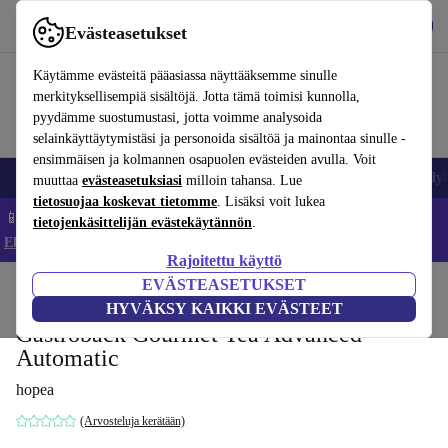
Lataa sovellus
Lataa
Evästeasetukset
Käytä refurbed-palvelua nopeasti ja helposti
Käytämme evästeitä pääasiassa näyttääksemme sinulle
merkityksellisempiä sisältöjä. Jotta tämä toimisi kunnolla,
pyydämme suostumustasi, jotta voimme analysoida
selainkäyttäytymistäsi ja personoida sisältöä ja mainontaa sinulle -
ensimmäisen ja kolmannen osapuolen evästeiden avulla. Voit
Matkapuhelimet ja älypuhelimet
Kannettavat tietokoneet
Tabletit
Älyk
muuttaa
evästeasetuksiasi
milloin tahansa. Lue
tietosuojaa koskevat tietomme
. Lisäksi voit lukea
📱 Säästä 5 % LISÄÄ iPhoneista – Koodi: IPHONEDEAL –
tietojenkäsittelijän evästekäytännön
.
Ehdot ja säännöt
Rajoitettu käyttö
EVÄSTEASETUKSET
Koti
Tuotteet
Keittiö
Juomat
Tee
HYVÄKSY KAIKKI EVÄSTEET
Gastroback Gourmet Tea Advanced
Automatic
hopea
(Arvosteluja kerätään)