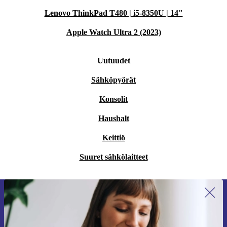
Lenovo ThinkPad T480 | i5-8350U | 14"
Apple Watch Ultra 2 (2023)
Uutuudet
Sähköpyörät
Konsolit
Haushalt
Keittiö
Suuret sähkölaitteet
Liity ensimmäistä kertaa uutiskirjeen
tilaajaksi ja säästä 15 €!
Älä missaa enää yhtäkään tarjousta.