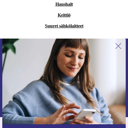
Haushalt
Keittiö
Suuret sähkölaitteet
Liity ensimmäistä kertaa uutiskirjeen
tilaajaksi ja säästä 15 €!
Älä missaa enää yhtäkään tarjousta.
Pyydä etukuponki
Lisätietoja henkilötietojen käytöstä löydät
tietosuojaselosteestamme
.