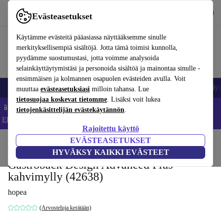
Lataa sovellus
Lataa
Evästeasetukset
Käytä refurbed-palvelua nopeasti ja helposti
Käytämme evästeitä pääasiassa näyttääksemme sinulle
merkityksellisempiä sisältöjä. Jotta tämä toimisi kunnolla,
pyydämme suostumustasi, jotta voimme analysoida
selainkäyttäytymistäsi ja personoida sisältöä ja mainontaa sinulle -
ensimmäisen ja kolmannen osapuolen evästeiden avulla. Voit
Matkapuhelimet ja älypuhelimet
Kannettavat tietokoneet
Tabletit
Älyk
muuttaa
evästeasetuksiasi
milloin tahansa. Lue
tietosuojaa koskevat tietomme
. Lisäksi voit lukea
📱 Säästä 5 % LISÄÄ iPhoneista – Koodi: IPHONEDEAL –
tietojenkäsittelijän evästekäytännön
.
Ehdot ja säännöt
Rajoitettu käyttö
EVÄSTEASETUKSET
Koti
Tuotteet
Keittiö
Juomat
Kahvi
HYVÄKSY KAIKKI EVÄSTEET
Gastroback Design Advanced Plus -
kahvimylly (42638)
hopea
(Arvosteluja kerätään)