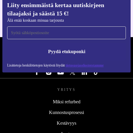
Hanki refurbed-sovellus
Liity ensimmäistä kertaa uutiskirjeen
iOS:lle ja Androidille
tilaajaksi ja säästä 15 €!
Älä enää koskaan missaa tarjousta
REFURBED SUOMI - RETHINK NEW.
Pyydä etukuponki
SEURAA MEITÄ
Lisätietoja henkilötietojen käytöstä löydät
tietosuojaselosteestamme
YRITYS
Miksi refurbed
Kunnostusprosessi
Kestävyys