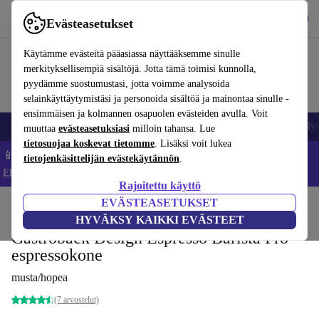
Lataa sovellus
Lataa
Evästeasetukset
Käytä refurbed-palvelua nopeasti ja helposti
Käytämme evästeitä pääasiassa näyttääksemme sinulle
merkityksellisempiä sisältöjä. Jotta tämä toimisi kunnolla,
pyydämme suostumustasi, jotta voimme analysoida
selainkäyttäytymistäsi ja personoida sisältöä ja mainontaa sinulle -
ensimmäisen ja kolmannen osapuolen evästeiden avulla. Voit
Matkapuhelimet ja älypuhelimet
Kannettavat tietokoneet
Tabletit
Älyk
muuttaa
evästeasetuksiasi
milloin tahansa. Lue
tietosuojaa koskevat tietomme
. Lisäksi voit lukea
📱 Säästä 5 % LISÄÄ iPhoneista – Koodi: IPHONEDEAL –
tietojenkäsittelijän evästekäytännön
.
Ehdot ja säännöt
Rajoitettu käyttö
EVÄSTEASETUKSET
Koti
Tuotteet
Keittiö
Juomat
Kahvi
HYVÄKSY KAIKKI EVÄSTEET
Gastroback Design Espresso Barista Pro
espressokone
musta/hopea
(7 arvostelut)