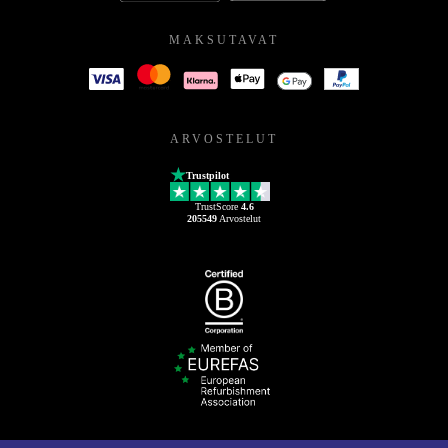
MAKSUTAVAT
ARVOSTELUT
Trustpilot
TrustScore
4.6
205549
Arvostelut