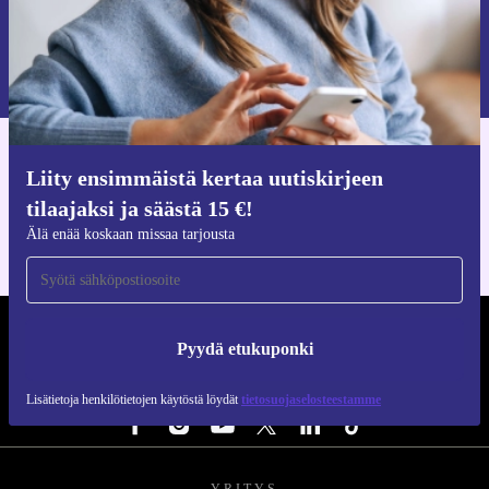
Pyydä etukuponki
Lisätietoja henkilötietojen käytöstä löydät
tietosuojaselosteestamme
.
Hanki refurbed-sovellus
Liity ensimmäistä kertaa uutiskirjeen
iOS:lle ja Androidille
tilaajaksi ja säästä 15 €!
Älä enää koskaan missaa tarjousta
REFURBED SUOMI - RETHINK NEW.
Pyydä etukuponki
SEURAA MEITÄ
Lisätietoja henkilötietojen käytöstä löydät
tietosuojaselosteestamme
YRITYS