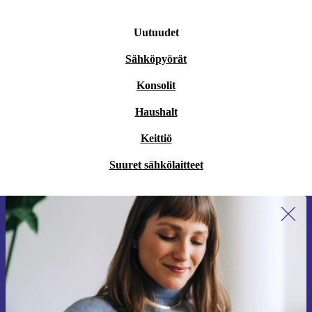
Uutuudet
Sähköpyörät
Konsolit
Haushalt
Keittiö
Suuret sähkölaitteet
Liity ensimmäistä kertaa uutiskirjeen
tilaajaksi ja säästä 15 €!
Älä missaa enää yhtäkään tarjousta.