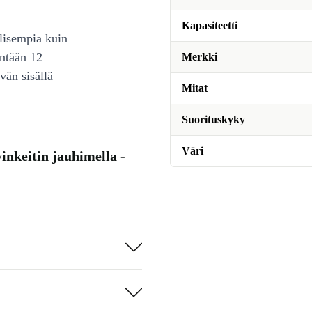
Kapasiteetti
lisempia kuin
intään 12
Merkki
vän sisällä
Mitat
Suorituskyky
Väri
nkeitin jauhimella -