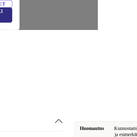
ET
I
Huomautus
Kunnostamine
ja esimerki