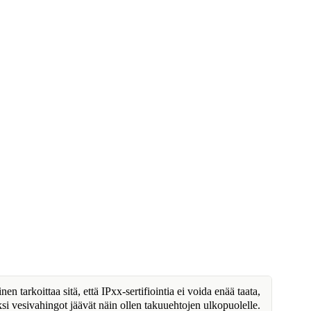
n tarkoittaa sitä, että IPxx-sertifiointia ei voida enää taata,
ksi vesivahingot jäävät näin ollen takuuehtojen ulkopuolelle.