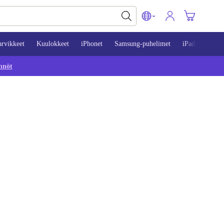
arvikkeet
Kuulokkeet
iPhonet
Samsung-puhelimet
iPadit
Mac
nnöt