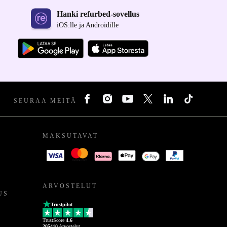
Hanki refurbed-sovellus
iOS:lle ja Androidille
SEURAA MEITÄ
MAKSUTAVAT
ARVOSTELUT
US
Trustpilot
TrustScore
4.6
205410
Arvostelut