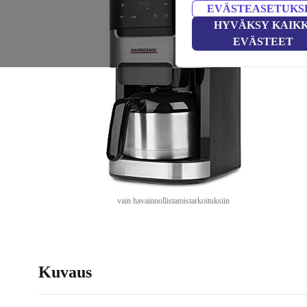
EVÄSTEASETUKS
HYVÄKSY KAIKK
EVÄSTEET
vain havainnollistamistarkoituksiin
Kuvaus