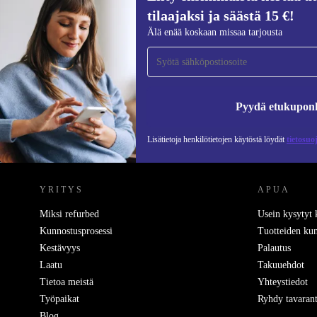
tilaajaksi ja säästä 15 €!
Liity ensimmäistä kertaa uutiskirjeen
Älä enää koskaan missaa tarjousta
tilaajaksi ja säästä 15 €!
Älä missaa enää yhtäkään tarjousta.
Pyydä etukupon
Lisätietoja henkilötietojen käytöstä löydät
tietosuo
REFURBED SUOMI - RETHINK NEW.
YRITYS
APUA
Miksi refurbed
Usein kysytyt
Kunnostusprosessi
Tuotteiden kun
Kestävyys
Palautus
Laatu
Takuuehdot
Tietoa meistä
Yhteystiedot
Työpaikat
Ryhdy tavarant
Blog