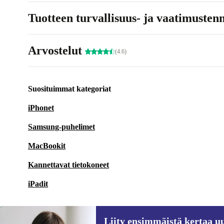
Tuotteen turvallisuus- ja vaatimusten
Arvostelut
(4.6)
Suosituimmat kategoriat
iPhonet
Samsung-puhelimet
MacBookit
Kannettavat tietokoneet
iPadit
Liity ensimmäistä kertaa uu