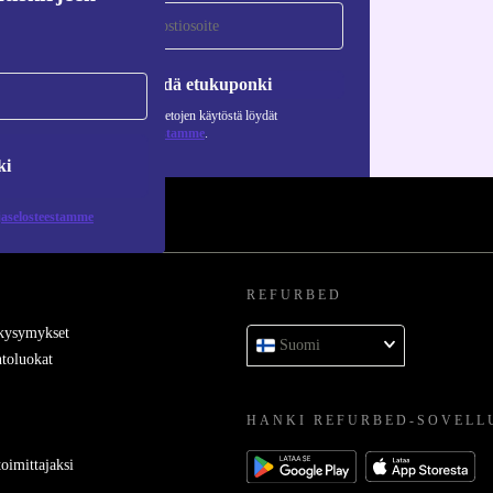
Pyydä etukuponki
Lisätietoja henkilötietojen käytöstä löydät
tietosuojaselosteestamme
.
ki
jaselosteestamme
REFURBED
 kysymykset
Suomi
toluokat
HANKI REFURBED-SOVELL
oimittajaksi