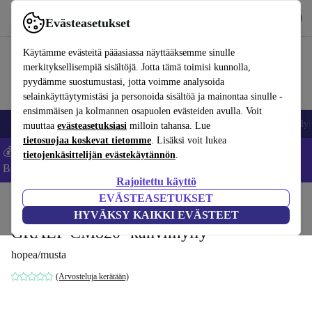
Lataa sovellus
Lataa
Evästeasetukset
Käytä refurbed-palvelua nopeasti ja helposti
Käytämme evästeitä pääasiassa näyttääksemme sinulle
merkityksellisempiä sisältöjä. Jotta tämä toimisi kunnolla,
pyydämme suostumustasi, jotta voimme analysoida
selainkäyttäytymistäsi ja personoida sisältöä ja mainontaa sinulle -
ensimmäisen ja kolmannen osapuolen evästeiden avulla. Voit
Matkapuhelimet ja älypuhelimet
Kannettavat tietokoneet
Tabletit
Älyk
muuttaa
evästeasetuksiasi
milloin tahansa. Lue
tietosuojaa koskevat tietomme
. Lisäksi voit lukea
💰Säästä -5 % LISÄÄ MacBookeista ja iPadeista – Koodi:
tietojenkäsittelijän evästekäytännön
.
BACK5OFF -
Ehdot
Rajoitettu käyttö
EVÄSTEASETUKSET
Koti
Tuotteet
Keittiö
Juomat
Kahvi
HYVÄKSY KAIKKI EVÄSTEET
GRAEF CM820 -kahvimylly
hopea/musta
(Arvosteluja kerätään)