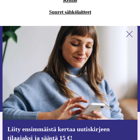
Keittiö
Suuret sähkölaitteet
Liity ensimmäistä kertaa uutiskirjeen
tilaajaksi ja säästä 15 €!
Älä missaa enää yhtäkään tarjousta.
Pyydä etukuponki
Lisätietoja henkilötietojen käytöstä löydät
tietosuojaselosteestamme
.
Hanki refurbed-sovellus
Liity ensimmäistä kertaa uutiskirjeen
iOS:lle ja Androidille
tilaajaksi ja säästä 15 €!