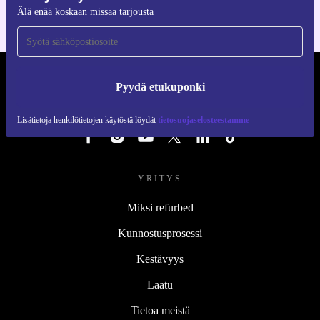
Älä enää koskaan missaa tarjousta
REFURBED SUOMI - RETHINK NEW.
Pyydä etukuponki
SEURAA MEITÄ
Lisätietoja henkilötietojen käytöstä löydät
tietosuojaselosteestamme
YRITYS
Miksi refurbed
Kunnostusprosessi
Kestävyys
Laatu
Tietoa meistä