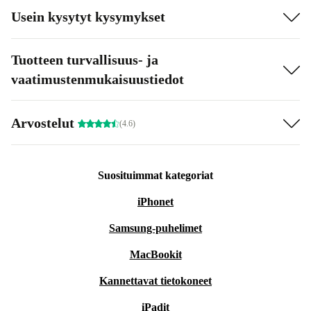
Usein kysytyt kysymykset
Tuotteen turvallisuus- ja
vaatimustenmukaisuustiedot
Arvostelut
(4.6)
Suosituimmat kategoriat
iPhonet
Samsung-puhelimet
MacBookit
Kannettavat tietokoneet
iPadit