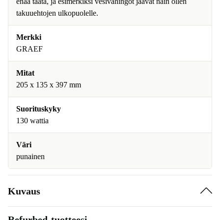
enää taata, ja esimerkiksi vesivahingot jäävät näin ollen
takuuehtojen ulkopuolelle.
Merkki
GRAEF
Mitat
205 x 135 x 397 mm
Suorituskyky
130 wattia
Väri
punainen
Kuvaus
Refurbed-tuotteesi