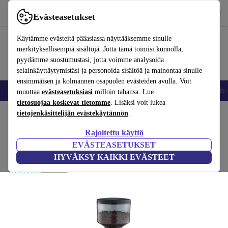
Lataa sovellus
Lataa
Evästeasetukset
Käytä refurbed-palvelua nopeasti ja helposti
Käytämme evästeitä pääasiassa näyttääksemme sinulle
merkityksellisempiä sisältöjä. Jotta tämä toimisi kunnolla,
pyydämme suostumustasi, jotta voimme analysoida
selainkäyttäytymistäsi ja personoida sisältöä ja mainontaa sinulle -
ensimmäisen ja kolmannen osapuolen evästeiden avulla. Voit
Matkapuhelimet ja älypuhelimet
Kannettavat tietokoneet
Tabletit
Älyk
muuttaa
evästeasetuksiasi
milloin tahansa. Lue
tietosuojaa koskevat tietomme
. Lisäksi voit lukea
Koti
tietojenkäsittelijän evästekäytännön
Tuotteet
Keittiö
Juomat
Kahvi
.
Rajoitettu käyttö
GRAEF CM503 -kahvimylly
EVÄSTEASETUKSET
punainen
HYVÄKSY KAIKKI EVÄSTEET
(1 arvostelu)