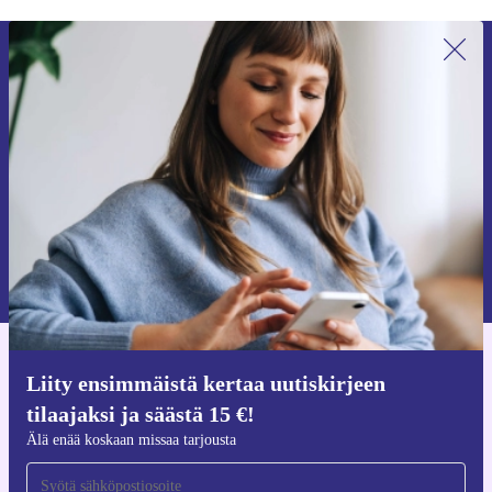
Liity ensimmäistä kertaa uutiskirjeen
tilaajaksi ja säästä 15 €!
Älä missaa enää yhtäkään tarjousta.
Pyydä etukuponki
Lisätietoja henkilötietojen käytöstä löydät
tietosuojaselosteestamme
.
Hanki refurbed-sovellus
Liity ensimmäistä kertaa uutiskirjeen
iOS:lle ja Androidille
tilaajaksi ja säästä 15 €!
Älä enää koskaan missaa tarjousta