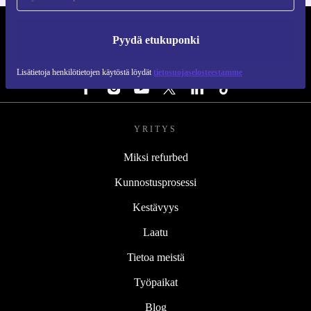
REFURBED SUOMI - RETHINK NEW.
Pyydä etukuponki
SEURAA MEITÄ
Lisätietoja henkilötietojen käytöstä löydät
tietosuojaselosteestamme
YRITYS
Miksi refurbed
Kunnostusprosessi
Kestävyys
Laatu
Tietoa meistä
Työpaikat
Blog