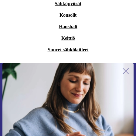
Sähköpyörät
Konsolit
Haushalt
Keittiö
Suuret sähkölaitteet
Liity ensimmäistä kertaa uutiskirjeen
tilaajaksi ja säästä 15 €!
Älä missaa enää yhtäkään tarjousta.
Pyydä etukuponki
Lisätietoja henkilötietojen käytöstä löydät
tietosuojaselosteestamme
.