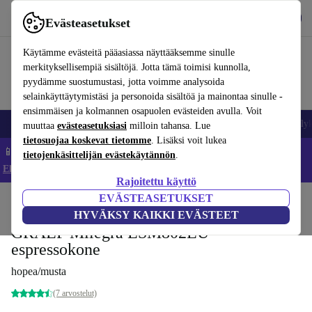
Lataa sovellus
Lataa
Evästeasetukset
Käytä refurbed-palvelua nopeasti ja helposti
Käytämme evästeitä pääasiassa näyttääksemme sinulle
merkityksellisempiä sisältöjä. Jotta tämä toimisi kunnolla,
pyydämme suostumustasi, jotta voimme analysoida
selainkäyttäytymistäsi ja personoida sisältöä ja mainontaa sinulle -
ensimmäisen ja kolmannen osapuolen evästeiden avulla. Voit
Matkapuhelimet ja älypuhelimet
Kannettavat tietokoneet
Tabletit
Älyk
muuttaa
evästeasetuksiasi
milloin tahansa. Lue
tietosuojaa koskevat tietomme
. Lisäksi voit lukea
📱 Säästä 5 % LISÄÄ iPhoneista – Koodi: IPHONEDEAL –
tietojenkäsittelijän evästekäytännön
.
Ehdot ja säännöt
Rajoitettu käyttö
EVÄSTEASETUKSET
Koti
Tuotteet
Keittiö
Juomat
Kahvi
HYVÄKSY KAIKKI EVÄSTEET
GRAEF Milegra ESM802EU
espressokone
hopea/musta
(7 arvostelut)