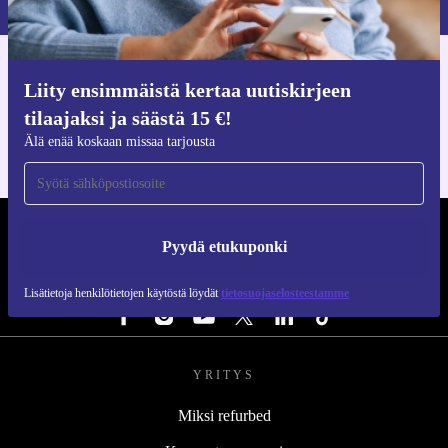
Hanki refurbed-sovellus
Liity ensimmäistä kertaa uutiskirjeen
iOS:lle ja Androidille
tilaajaksi ja säästä 15 €!
Älä enää koskaan missaa tarjousta
REFURBED SUOMI - RETHINK NEW.
Pyydä etukuponki
SEURAA MEITÄ
Lisätietoja henkilötietojen käytöstä löydät
tietosuojaselosteestamme
YRITYS
Miksi refurbed