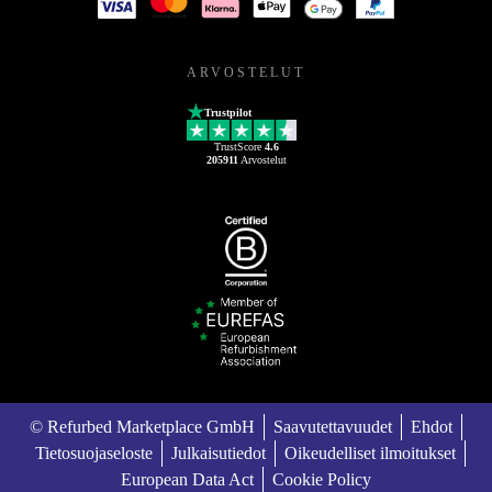
ARVOSTELUT
Trustpilot
TrustScore
4.6
205911
Arvostelut
© Refurbed Marketplace GmbH
Saavutettavuudet
Ehdot
Tietosuojaseloste
Julkaisutiedot
Oikeudelliset ilmoitukset
European Data Act
Cookie Policy