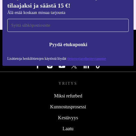
iOS:lle ja Androidille
tilaajaksi ja säästä 15 €!
Älä enää koskaan missaa tarjousta
REFURBED SUOMI - RETHINK NEW.
Pyydä etukuponki
SEURAA MEITÄ
Lisätietoja henkilötietojen käytöstä löydät
tietosuojaselosteestamme
YRITYS
Miksi refurbed
Kunnostusprosessi
Kestävyys
Laatu