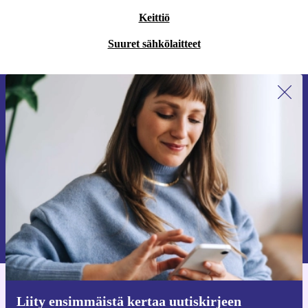
Keittiö
Suuret sähkölaitteet
Liity ensimmäistä kertaa uutiskirjeen
tilaajaksi ja säästä 15 €!
Älä missaa enää yhtäkään tarjousta.
Pyydä etukuponki
Lisätietoja henkilötietojen käytöstä löydät
tietosuojaselosteestamme
.
Hanki refurbed-sovellus
Liity ensimmäistä kertaa uutiskirjeen