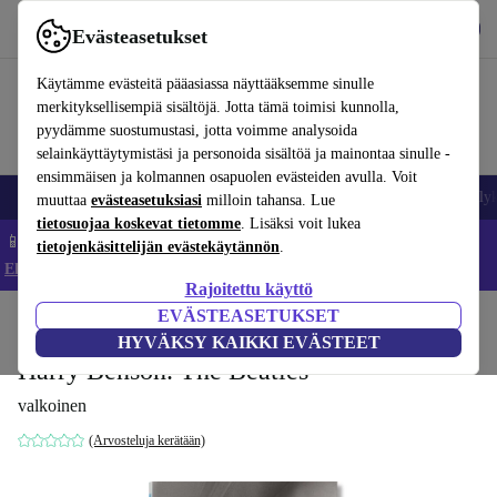
Lataa sovellus
Lataa
Evästeasetukset
Käytä refurbed-palvelua nopeasti ja helposti
Käytämme evästeitä pääasiassa näyttääksemme sinulle
merkityksellisempiä sisältöjä. Jotta tämä toimisi kunnolla,
pyydämme suostumustasi, jotta voimme analysoida
selainkäyttäytymistäsi ja personoida sisältöä ja mainontaa sinulle -
ensimmäisen ja kolmannen osapuolen evästeiden avulla. Voit
Matkapuhelimet ja älypuhelimet
Kannettavat tietokoneet
Tabletit
Älyk
muuttaa
evästeasetuksiasi
milloin tahansa. Lue
tietosuojaa koskevat tietomme
. Lisäksi voit lukea
📱 Säästä 5 % LISÄÄ iPhoneista – Koodi: IPHONEDEAL –
tietojenkäsittelijän evästekäytännön
.
Ehdot ja säännöt
Rajoitettu käyttö
EVÄSTEASETUKSET
Koti
Tuotteet
Koti
Huonekalut
HYVÄKSY KAIKKI EVÄSTEET
Harry Benson. The Beatles
valkoinen
(Arvosteluja kerätään)