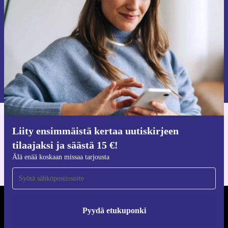
Älä missaa enää yhtäkään tarjousta.
Pyydä etukuponki
Lisätietoja henkilötietojen käytöstä löydät
tietosuojaselosteestamme
.
Hanki refurbed-sovellus
Liity ensimmäistä kertaa uutiskirjeen
iOS:lle ja Androidille
tilaajaksi ja säästä 15 €!
Älä enää koskaan missaa tarjousta
REFURBED SUOMI - RETHINK NEW.
Pyydä etukuponki