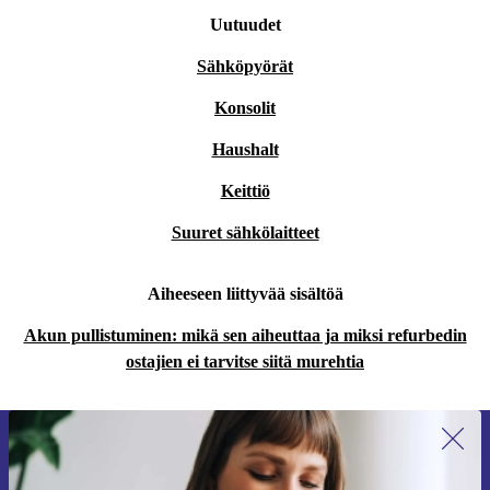
Uutuudet
Sähköpyörät
Konsolit
Haushalt
Keittiö
Suuret sähkölaitteet
Aiheeseen liittyvää sisältöä
Akun pullistuminen: mikä sen aiheuttaa ja miksi refurbedin
ostajien ei tarvitse siitä murehtia
Liity ensimmäistä kertaa uutiskirjeen
tilaajaksi ja säästä 15 €!