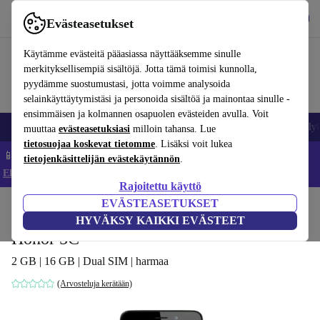
Lataa sovellus
Lataa
Evästeasetukset
Käytä refurbed-palvelua nopeasti ja helposti
Käytämme evästeitä pääasiassa näyttääksemme sinulle
merkityksellisempiä sisältöjä. Jotta tämä toimisi kunnolla,
pyydämme suostumustasi, jotta voimme analysoida
selainkäyttäytymistäsi ja personoida sisältöä ja mainontaa sinulle -
ensimmäisen ja kolmannen osapuolen evästeiden avulla. Voit
Matkapuhelimet ja älypuhelimet
Kannettavat tietokoneet
Tabletit
Älyk
muuttaa
evästeasetuksiasi
milloin tahansa. Lue
tietosuojaa koskevat tietomme
. Lisäksi voit lukea
📱 Säästä 5 % LISÄÄ iPhoneista – Koodi: IPHONEDEAL –
tietojenkäsittelijän evästekäytännön
.
Ehdot ja säännöt
Rajoitettu käyttö
EVÄSTEASETUKSET
Koti
Tuotteet
Matkapuhelimet ja älypuhelimet
Honor-puhelimet
HYVÄKSY KAIKKI EVÄSTEET
Honor 5C
2 GB | 16 GB | Dual SIM | harmaa
(Arvosteluja kerätään)