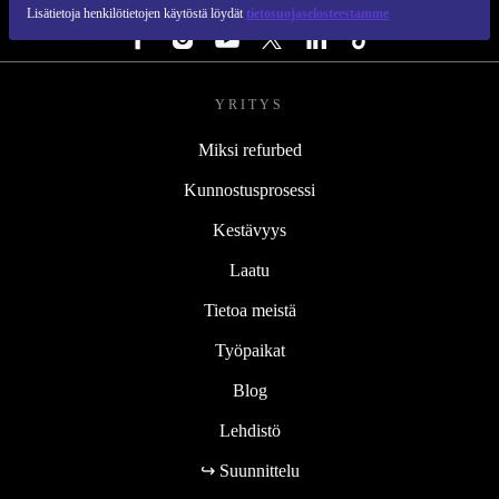
SEURAA MEITÄ
Lisätietoja henkilötietojen käytöstä löydät
tietosuojaselosteestamme
YRITYS
Miksi refurbed
Kunnostusprosessi
Kestävyys
Laatu
Tietoa meistä
Työpaikat
Blog
Lehdistö
↪ Suunnittelu