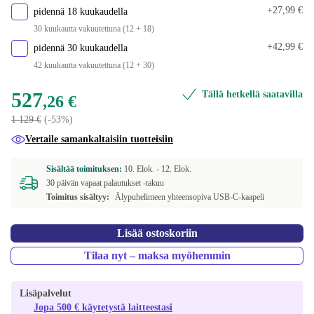
+27,99 €
pidennä 18 kuukaudella
30 kuukautta vakuutettuna (12 + 18)
+42,99 €
pidennä 30 kuukaudella
42 kuukautta vakuutettuna (12 + 30)
527
Tällä hetkellä saatavilla
,26 €
1 129 €
(-53%)
Vertaile samankaltaisiin tuotteisiin
Sisältää toimituksen:
10. Elok. -
12. Elok.
30 päivän vapaat palautukset -takuu
Toimitus sisältyy:
Älypuhelimeen yhteensopiva USB-C-kaapeli
Lisää ostoskoriin
Tilaa nyt – maksa myöhemmin
Lisäpalvelut
Jopa 500 € käytetystä laitteestasi