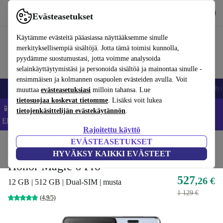
Lataa sovellus
Lataa
Evästeasetukset
Käytä refurbed-palvelua nopeasti ja helposti
Käytämme evästeitä pääasiassa näyttääksemme sinulle
merkityksellisempiä sisältöjä. Jotta tämä toimisi kunnolla,
pyydämme suostumustasi, jotta voimme analysoida
selainkäyttäytymistäsi ja personoida sisältöä ja mainontaa sinulle -
ensimmäisen ja kolmannen osapuolen evästeiden avulla. Voit
Matkapuhelimet ja älypuhelimet
Kannettavat tietokoneet
Tabletit
Älyk
muuttaa
evästeasetuksiasi
milloin tahansa. Lue
tietosuojaa koskevat tietomme
. Lisäksi voit lukea
📱 Säästä 5 % LISÄÄ iPhoneista – Koodi: IPHONEDEAL –
tietojenkäsittelijän evästekäytännön
.
Ehdot ja säännöt
Rajoitettu käyttö
EVÄSTEASETUKSET
Koti
Tuotteet
Matkapuhelimet ja älypuhelimet
Honor-puhelimet
HYVÄKSY KAIKKI EVÄSTEET
Honor Magic 6 Pro
527
,26 €
12 GB | 512 GB | Dual-SIM | musta
1 129 €
(4,9/5)