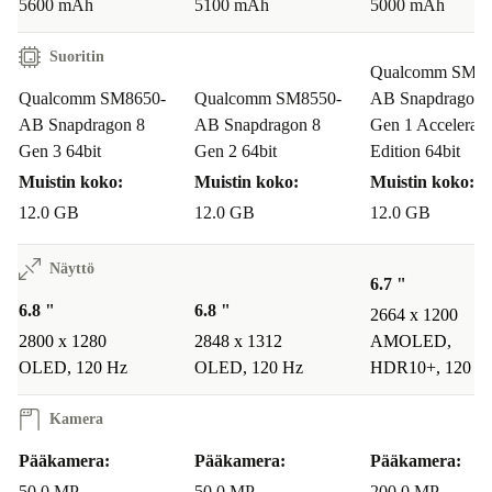
5600 mAh
5100 mAh
5000 mAh
Suoritin
Qualcomm SM74
Qualcomm SM8650-
Qualcomm SM8550-
AB Snapdragon 
AB Snapdragon 8
AB Snapdragon 8
Gen 1 Accelerate
Gen 3 64bit
Gen 2 64bit
Edition 64bit
Muistin koko:
Muistin koko:
Muistin koko:
12.0 GB
12.0 GB
12.0 GB
Näyttö
6.7 "
6.8 "
6.8 "
2664 x 1200
2800 x 1280
2848 x 1312
AMOLED,
OLED, 120 Hz
OLED, 120 Hz
HDR10+, 120 H
Kamera
Pääkamera:
Pääkamera:
Pääkamera:
50.0 MP
50.0 MP
200.0 MP