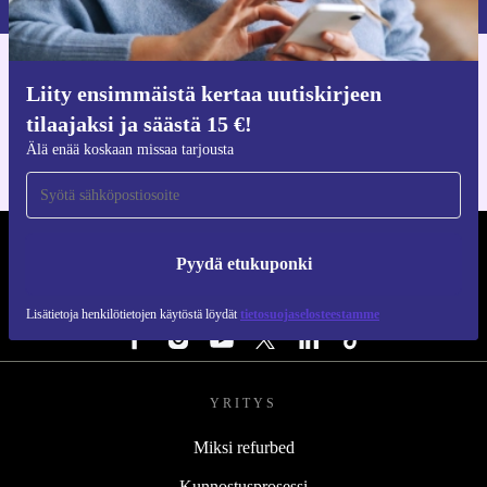
Hanki refurbed-sovellus
Liity ensimmäistä kertaa uutiskirjeen
iOS:lle ja Androidille
tilaajaksi ja säästä 15 €!
Älä enää koskaan missaa tarjousta
REFURBED SUOMI - RETHINK NEW.
Pyydä etukuponki
SEURAA MEITÄ
Lisätietoja henkilötietojen käytöstä löydät
tietosuojaselosteestamme
YRITYS
Miksi refurbed
Kunnostusprosessi