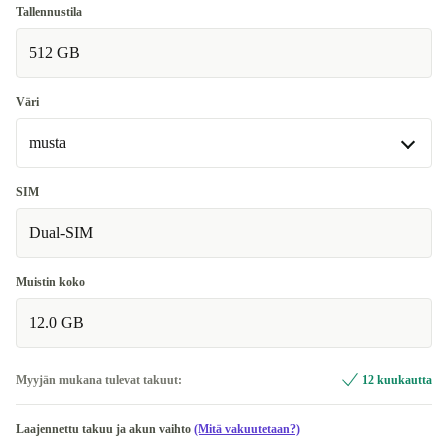
Erittäin hyvä
Tallennustila
512 GB
Erinomainen
+25,92 €
Premium
+52,38 €
Väri
musta
musta
SIM
Saatavilla muissa konfiguraatioissa
Dual-SIM
vihreä
+14,73 €
Muistin koko
12.0 GB
Myyjän mukana tulevat takuut:
12 kuukautta
Laajennettu takuu ja akun vaihto
(Mitä vakuutetaan?)