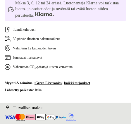
Maksa 3, 6, 12 tai 24 erässä. Luotonantaja Klarna voi tarkistaa
luotto- ja osoitetiedot ja myöntää tai evätä luoton niiden
perusteella.
Toimii kuin uusi
30 päivän ilmainen palautusoikeus
Vähintään 12 kuukauden takuu
Joustavat maksutavat
Vähemmän CO₂-päästöjä uuteen verrattuna
Myynti & toimitus:
iGreen Electronics
|
kaikki tarjoukset
Lähetetty paikasta:
Italia
Turvalliset maksut