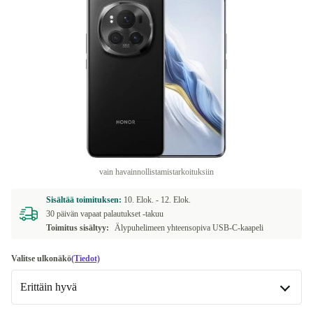
vain havainnollistamistarkoituksiin
Sisältää toimituksen:
10. Elok. -
12. Elok.
30 päivän vapaat palautukset -takuu
Toimitus sisältyy:
Älypuhelimeen yhteensopiva USB-C-kaapeli
Valitse ulkonäkö
(Tiedot)
Erittäin hyvä