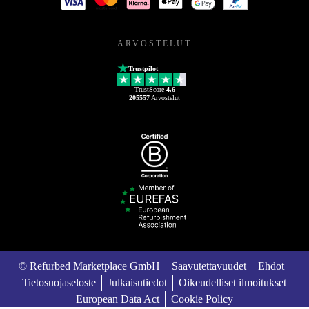
ARVOSTELUT
Trustpilot
TrustScore
4.6
205557
Arvostelut
© Refurbed Marketplace GmbH
Saavutettavuudet
Ehdot
Tietosuojaseloste
Julkaisutiedot
Oikeudelliset ilmoitukset
European Data Act
Cookie Policy