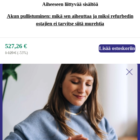
Aiheeseen liittyvää sisältöä
Akun pullistuminen: mikä sen aiheuttaa ja miksi refurbedin
ostajien ei tarvitse siitä murehtia
527,26 €
Lisää ostoskoriin
1 129 €
(-53%)
Liity ensimmäistä kertaa uutiskirjeen
tilaajaksi ja säästä 15 €!
Älä missaa enää yhtäkään tarjousta.
Pyydä etukuponki
Lisätietoja henkilötietojen käytöstä löydät
tietosuojaselosteestamme
.