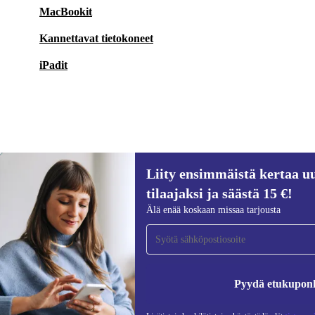
MacBookit
Kannettavat tietokoneet
iPadit
Liity ensimmäistä kertaa uu
28,62 €
59,90 €
(-52%)
tilaajaksi ja säästä 15 €!
Liity ensimmäistä kertaa uutiskirjeen
Älä enää koskaan missaa tarjousta
tilaajaksi ja säästä 15 €!
Älä missaa enää yhtäkään tarjousta.
Pyydä etukupon