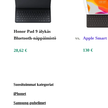
Honor Pad 9 älykäs
Bluetooth-näppäimistö
vs.
Apple Smart
130 €
28,62 €
Suosituimmat kategoriat
iPhonet
Samsung-puhelimet