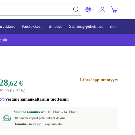
arvikkeet
Kuulokkeet
iPhonet
Samsung-puhelimet
iPadit
Mac
nnöt
28
Lähes loppuunmyyty
,62 €
59,90 €
(-52%)
Vertaile samankaltaisiin tuotteisiin
Sisältää toimituksen:
10. Elok. -
14. Elok.
30 päivän vapaat palautukset -takuu
Toimitus sisältyy:
Näppäimistö