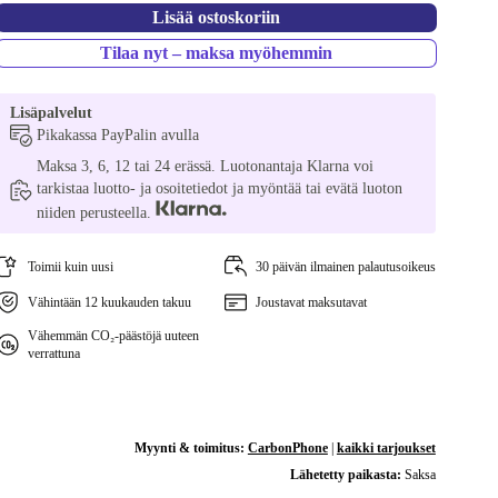
Lisää ostoskoriin
Tilaa nyt – maksa myöhemmin
Lisäpalvelut
Pikakassa PayPalin avulla
Maksa 3, 6, 12 tai 24 erässä. Luotonantaja Klarna voi
tarkistaa luotto- ja osoitetiedot ja myöntää tai evätä luoton
niiden perusteella.
Toimii kuin uusi
30 päivän ilmainen palautusoikeus
Vähintään 12 kuukauden takuu
Joustavat maksutavat
Vähemmän CO₂-päästöjä uuteen
verrattuna
Myynti & toimitus:
CarbonPhone
|
kaikki tarjoukset
Lähetetty paikasta:
Saksa