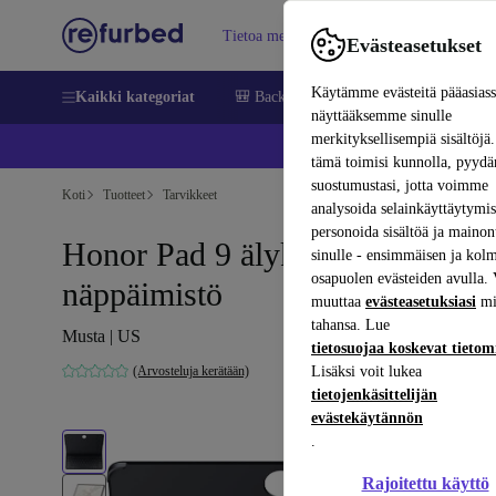
Tietoa meistä
Myy
Apua
Evästeasetukset
Käytämme evästeitä pääasias
Kaikki kategoriat
🎒 Back to school
Matkapuhelimet ja äl
näyttääksemme sinulle
merkityksellisempiä sisältöjä.
📱 
tämä toimisi kunnolla, pyy
suostumustasi, jotta voimme
Koti
Tuotteet
Tarvikkeet
analysoida selainkäyttäytymist
personoida sisältöä ja mainon
Honor Pad 9 älykäs Bluetooth-
sinulle - ensimmäisen ja kol
osapuolen evästeiden avulla. 
näppäimistö
muuttaa
evästeasetuksiasi
mi
tahansa. Lue
Musta | US
tietosuojaa koskevat tieto
(Arvosteluja kerätään)
Lisäksi voit lukea
tietojenkäsittelijän
evästekäytännön
.
Rajoitettu käyttö