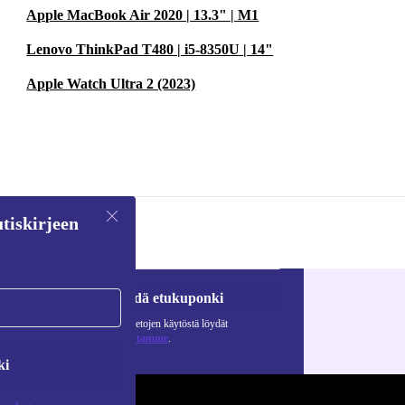
Apple MacBook Air 2020 | 13.3" | M1
Lenovo ThinkPad T480 | i5-8350U | 14"
Apple Watch Ultra 2 (2023)
tiskirjeen
Pyydä etukuponki
Lisätietoja henkilötietojen käytöstä löydät
tietosuojaselosteestamme
.
ki