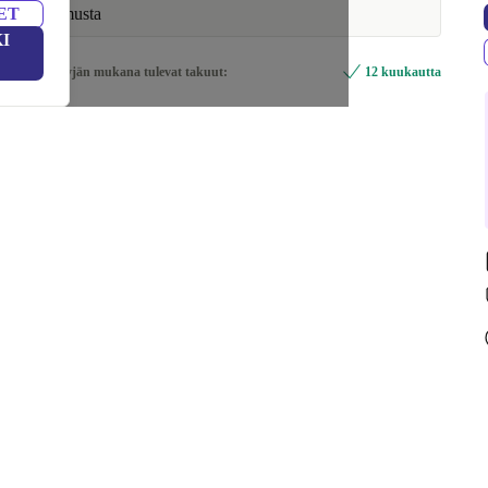
ET
musta
I
Myyjän mukana tulevat takuut:
12 kuukautta