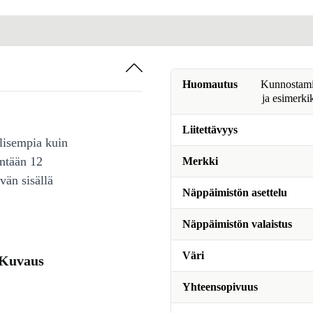
Huomautus
Kunnostamine
ja esimerki
Liitettävyys
lisempia kuin
intään 12
Merkki
vän sisällä
Näppäimistön asettelu
Näppäimistön valaistus
Väri
 Kuvaus
Yhteensopivuus