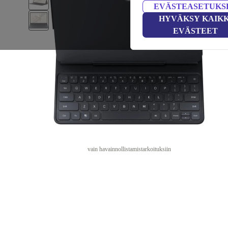
EVÄSTEASETUKS
HYVÄKSY KAIKK
EVÄSTEET
vain havainnollistamistarkoituksiin