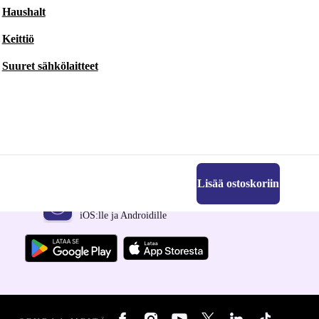
Haushalt
Keittiö
Suuret sähkölaitteet
Lisää ostoskoriin
Hanki refurbed-sovellus
iOS:lle ja Androidille