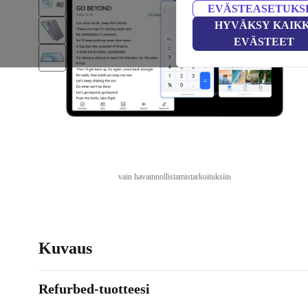
EVÄSTEASETUKS
HYVÄKSY KAIKK
EVÄSTEET
vain havainnollistamistarkoituksiin
Kuvaus
Refurbed-tuotteesi