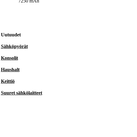
7250 mAh
Uutuudet
Sähköpyörät
Konsolit
Haushalt
Keittiö
Suuret sähkölaitteet