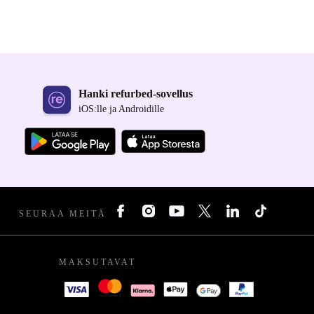
Hanki refurbed-sovellus
iOS:lle ja Androidille
SEURAA MEITÄ
MAKSUTAVAT