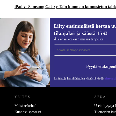
iPad vs Samsung Galaxy Tab: kumman kunnostetun tablet
Liity ensimmäistä kertaa uu
tilaajaksi ja säästä 15 €!
Liity ensimmäistä kertaa uutiskirjeen
Älä enää koskaan missaa tarjousta
tilaajaksi ja säästä 15 €!
Älä missaa enää yhtäkään tarjousta.
Pyydä etukupon
Lisätietoja henkilötietojen käytöstä löydät
tietosuo
REFURBED SUOMI - RETHINK NEW.
YRITYS
APUA
Miksi refurbed
Usein kysytyt
Kunnostusprosessi
Tuotteiden kun