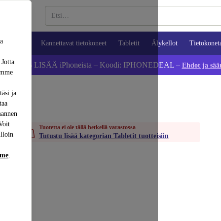
sa
ypuhelimet
Kannettavat tietokoneet
Tabletit
Älykellot
Tietokonet
 Jotta
Säästä 5 % LISÄÄ iPhoneista – Koodi: IPHONEDEAL –
Ehdot ja sää
dämme
äsi ja
taa
mannen
Voit
Tuotetta ei ole tällä hetkellä varastossa
lloin
Tutustu lisää kategorian Tabletit tuotteisiin
mme
.