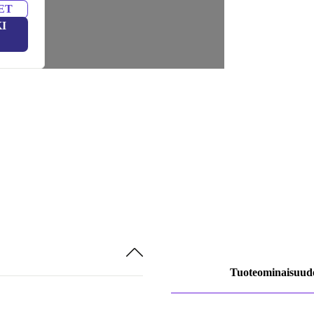
ET
I
Tuoteominaisuud