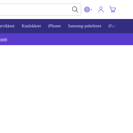
arvikkeet
Kuulokkeet
iPhonet
Samsung-puhelimet
iPadit
Mac
nnöt