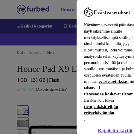
Tietoa meistä
Myy
Apua
Evästeasetukset
Käytämme evästeitä pääasias
Kaikki kategoriat
🎒 Back to school
Matkapuhelimet ja äl
näyttääksemme sinulle
merkityksellisempiä sisältöjä.
📱 
tämä toimisi kunnolla, pyy
suostumustasi, jotta voimme
Koti
Tuotteet
Tabletit
analysoida selainkäyttäytymist
personoida sisältöä ja mainon
Honor Pad X9 LTE | 11.5"
sinulle - ensimmäisen ja kol
osapuolen evästeiden avulla. 
4 GB | 128 GB | Flash
muuttaa
evästeasetuksiasi
mi
tahansa. Lue
(Arvosteluja kerätään)
tietosuojaa koskevat tieto
Lisäksi voit lukea
tietojenkäsittelijän
evästekäytännön
.
Rajoitettu käyttö