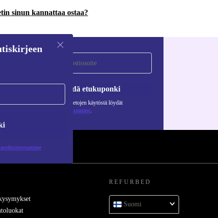
in sinun kannattaa ostaa?
tiskirjeen
Pyydä etukuponki
Lisätietoja henkilötietojen käytöstä löydät
tietosuojaselosteestamme
.
ki
jaselosteestamme
REFURBED
 kysymykset
Suomi
toluokat