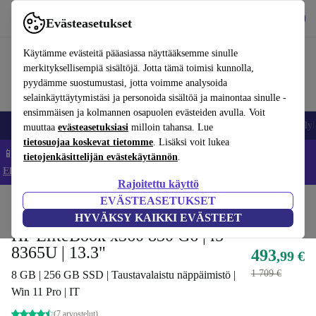
Lataa sovellus
Lataa
Evästeasetukset
Käytä refurbed-palvelua nopeasti ja helposti
Käytämme evästeitä pääasiassa näyttääksemme sinulle
merkityksellisempiä sisältöjä. Jotta tämä toimisi kunnolla,
pyydämme suostumustasi, jotta voimme analysoida
selainkäyttäytymistäsi ja personoida sisältöä ja mainontaa sinulle -
ensimmäisen ja kolmannen osapuolen evästeiden avulla. Voit
Matkapuhelimet ja älypuhelimet
Kannettavat tietokoneet
Tabletit
Älyk
muuttaa
evästeasetuksiasi
milloin tahansa. Lue
tietosuojaa koskevat tietomme
. Lisäksi voit lukea
📱 Säästä 5 % LISÄÄ iPhoneista – Koodi: IPHONEDEAL –
tietojenkäsittelijän evästekäytännön
.
Ehdot ja säännöt
Rajoitettu käyttö
EVÄSTEASETUKSET
Koti
Tuotteet
Kannettavat tietokoneet
HP:n kannettavat tietokoneet
HYVÄKSY KAIKKI EVÄSTEET
HP EliteBook x360 830 G6 | i5-
8365U | 13.3"
493
,99 €
1 709 €
8 GB | 256 GB SSD | Taustavalaistu näppäimistö |
Win 11 Pro | IT
(7 arvostelut)