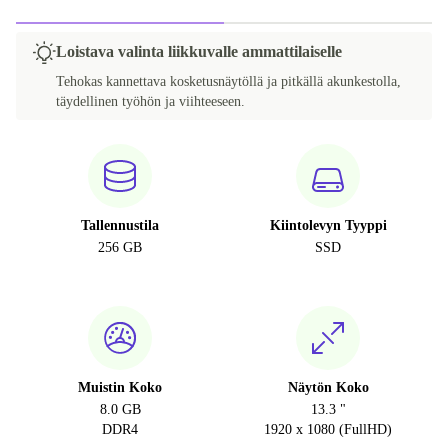
Loistava valinta liikkuvalle ammattilaiselle
Tehokas kannettava kosketusnäytöllä ja pitkällä akunkestolla,
täydellinen työhön ja viihteeseen.
Tallennustila
Kiintolevyn Tyyppi
256 GB
SSD
Muistin Koko
Näytön Koko
8.0 GB
13.3 "
DDR4
1920 x 1080 (FullHD)