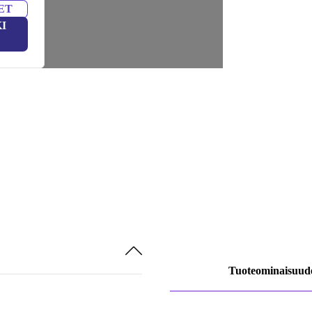
ET
I
Tuoteominaisuud