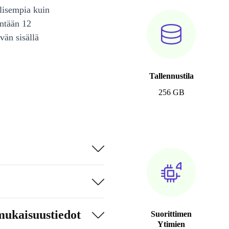
lisempia kuin
intään 12
vän sisällä
Tallennustila
256 GB
mukaisuustiedot
Suorittimen
Ytimien