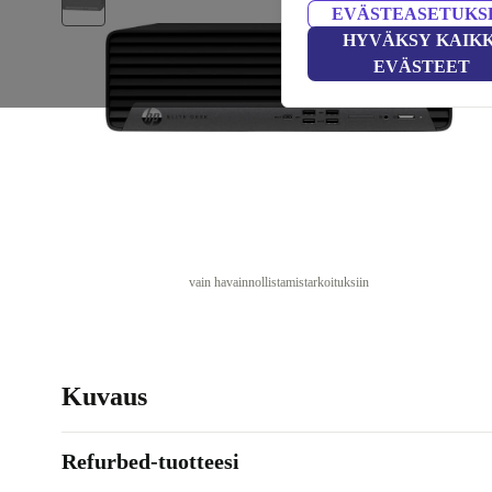
EVÄSTEASETUKS
HYVÄKSY KAIKK
EVÄSTEET
vain havainnollistamistarkoituksiin
Kuvaus
Refurbed-tuotteesi