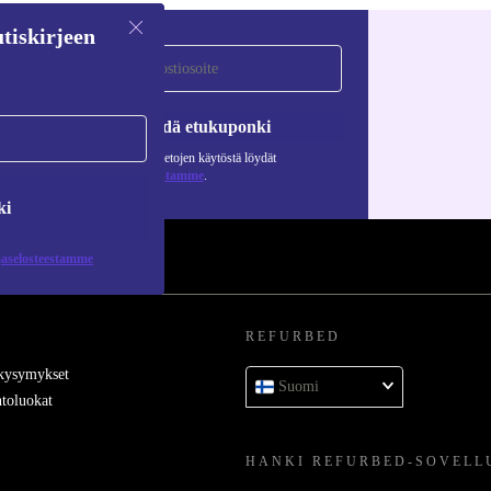
tiskirjeen
Pyydä etukuponki
Lisätietoja henkilötietojen käytöstä löydät
tietosuojaselosteestamme
.
ki
jaselosteestamme
REFURBED
 kysymykset
Suomi
toluokat
HANKI REFURBED-SOVELL