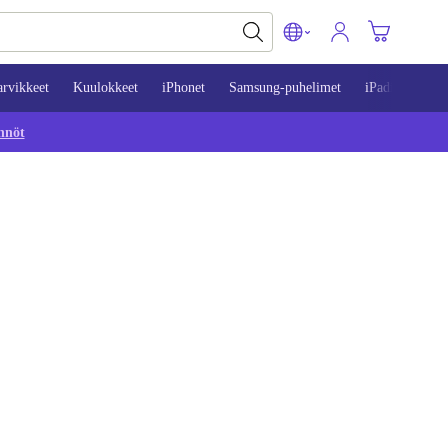
arvikkeet
Kuulokkeet
iPhonet
Samsung-puhelimet
iPadit
Mac
nnöt