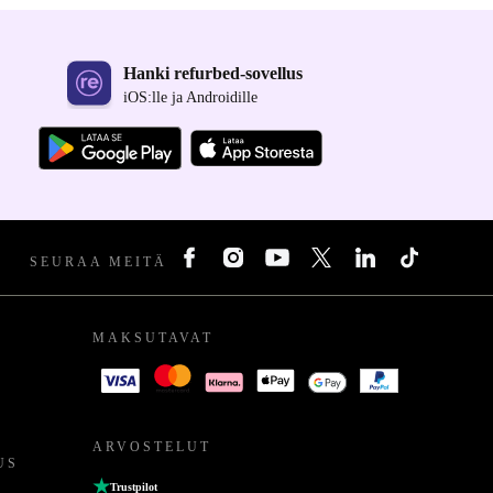
Hanki refurbed-sovellus
iOS:lle ja Androidille
SEURAA MEITÄ
MAKSUTAVAT
ARVOSTELUT
US
Trustpilot