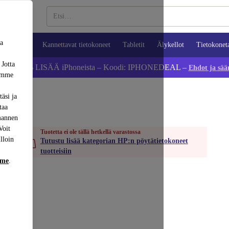
sa
ypuhelimet
Kannettavat tietokoneet
Tabletit
Älykellot
Tietokonet
 Jotta
Säästä 5 % LISÄÄ iPhoneista – Koodi: IPHONEDEAL –
Ehdot ja sää
dämme
äsi ja
taa
mannen
Voit
Tuotetta ei ole tällä hetkellä varastossa
lloin
Tutustu lisää kategorian HP:n pöytätietokoneet
tuotteisiin
mme
.