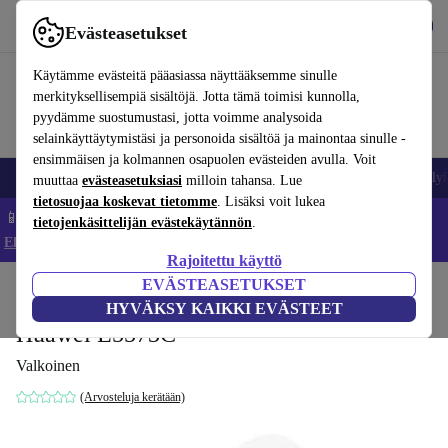
Lataa sovellus
Lataa
Evästeasetukset
Käytä refurbed-palvelua nopeasti ja helposti
Käytämme evästeitä pääasiassa näyttääksemme sinulle
merkityksellisempiä sisältöjä. Jotta tämä toimisi kunnolla,
pyydämme suostumustasi, jotta voimme analysoida
selainkäyttäytymistäsi ja personoida sisältöä ja mainontaa sinulle -
ensimmäisen ja kolmannen osapuolen evästeiden avulla. Voit
Matkapuhelimet ja älypuhelimet
Kannettavat tietokoneet
Tabletit
Älyk
muuttaa
evästeasetuksiasi
milloin tahansa. Lue
tietosuojaa koskevat tietomme
. Lisäksi voit lukea
📱 Säästä 5 % LISÄÄ iPhoneista – Koodi: IPHONEDEAL –
tietojenkäsittelijän evästekäytännön
.
Ehdot ja säännöt
Rajoitettu käyttö
EVÄSTEASETUKSET
Koti
Tuotteet
Tarvikkeet
Tietokonetarvikkeet
HYVÄKSY KAIKKI EVÄSTEET
Huawei E5573C
Valkoinen
(Arvosteluja kerätään)