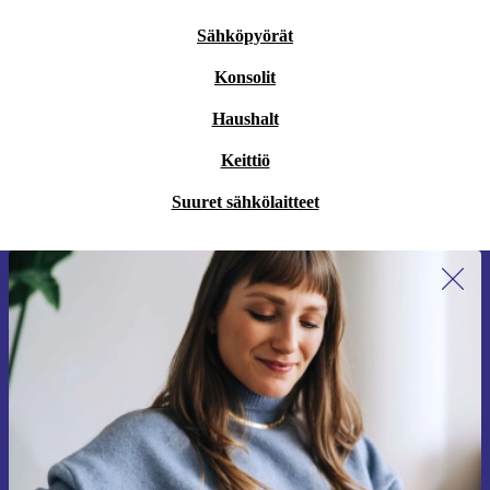
Sähköpyörät
Konsolit
Haushalt
Keittiö
Suuret sähkölaitteet
Liity ensimmäistä kertaa uutiskirjeen
tilaajaksi ja säästä 15 €!
Älä missaa enää yhtäkään tarjousta.
Pyydä etukuponki