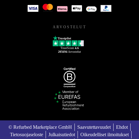
ARVOSTELUT
Trustpilot
TrustScore
4.6
205694
Arvostelut
© Refurbed Marketplace GmbH
Saavutettavuudet
Ehdot
Tietosuojaseloste
Julkaisutiedot
Oikeudelliset ilmoitukset