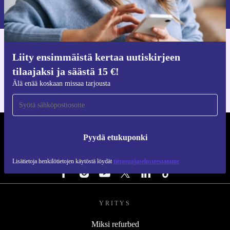
Lisätietoja henkilötietojen käytöstä löydät
tietosuojaselosteestamme
.
Hanki refurbed-sovellus
Liity ensimmäistä kertaa uutiskirjeen
iOS:lle ja Androidille
tilaajaksi ja säästä 15 €!
Älä enää koskaan missaa tarjousta
REFURBED SUOMI - RETHINK NEW.
Pyydä etukuponki
SEURAA MEITÄ
Lisätietoja henkilötietojen käytöstä löydät
tietosuojaselosteestamme
YRITYS
Miksi refurbed