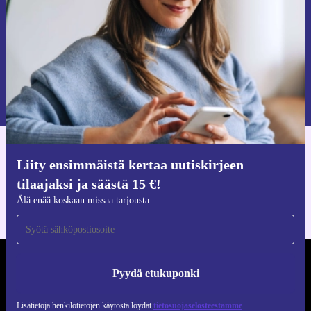
Pyydä etukuponki
Lisätietoja henkilötietojen käytöstä löydät
tietosuojaselosteestamme
.
Hanki refurbed-sovellus
Liity ensimmäistä kertaa uutiskirjeen
iOS:lle ja Androidille
tilaajaksi ja säästä 15 €!
Älä enää koskaan missaa tarjousta
REFURBED SUOMI - RETHINK NEW.
Pyydä etukuponki
SEURAA MEITÄ
Lisätietoja henkilötietojen käytöstä löydät
tietosuojaselosteestamme