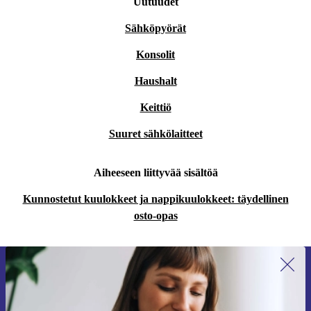
Uutuudet
Sähköpyörät
Konsolit
Haushalt
Keittiö
Suuret sähkölaitteet
Aiheeseen liittyvää sisältöä
Kunnostetut kuulokkeet ja nappikuulokkeet: täydellinen
osto-opas
Liity ensimmäistä kertaa uutiskirjeen
tilaajaksi ja säästä 15 €!
Älä missaa enää yhtäkään tarjousta.