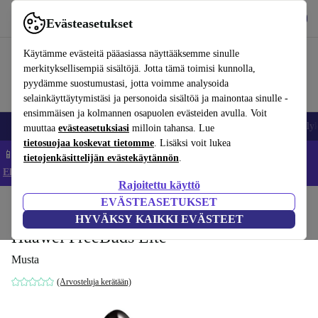
Lataa sovellus
Lataa
Evästeasetukset
Käytä refurbed-palvelua nopeasti ja helposti
Käytämme evästeitä pääasiassa näyttääksemme sinulle
merkityksellisempiä sisältöjä. Jotta tämä toimisi kunnolla,
pyydämme suostumustasi, jotta voimme analysoida
selainkäyttäytymistäsi ja personoida sisältöä ja mainontaa sinulle -
ensimmäisen ja kolmannen osapuolen evästeiden avulla. Voit
Matkapuhelimet ja älypuhelimet
Kannettavat tietokoneet
Tabletit
Älyk
muuttaa
evästeasetuksiasi
milloin tahansa. Lue
tietosuojaa koskevat tietomme
. Lisäksi voit lukea
📱 Säästä 5 % LISÄÄ iPhoneista – Koodi: IPHONEDEAL –
tietojenkäsittelijän evästekäytännön
.
Ehdot ja säännöt
Rajoitettu käyttö
EVÄSTEASETUKSET
Koti
Tuotteet
Audio
Kuulokkeet
HYVÄKSY KAIKKI EVÄSTEET
Huawei FreeBuds Lite
Musta
(Arvosteluja kerätään)