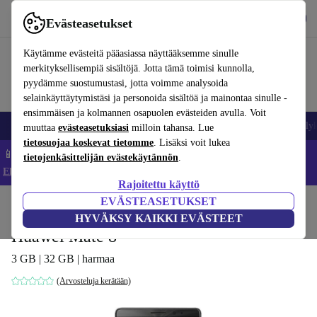
Lataa sovellus
Lataa
Evästeasetukset
Käytä refurbed-palvelua nopeasti ja helposti
Käytämme evästeitä pääasiassa näyttääksemme sinulle
merkityksellisempiä sisältöjä. Jotta tämä toimisi kunnolla,
pyydämme suostumustasi, jotta voimme analysoida
selainkäyttäytymistäsi ja personoida sisältöä ja mainontaa sinulle -
ensimmäisen ja kolmannen osapuolen evästeiden avulla. Voit
Matkapuhelimet ja älypuhelimet
Kannettavat tietokoneet
Tabletit
Älyk
muuttaa
evästeasetuksiasi
milloin tahansa. Lue
tietosuojaa koskevat tietomme
. Lisäksi voit lukea
📱 Säästä 5 % LISÄÄ iPhoneista – Koodi: IPHONEDEAL –
tietojenkäsittelijän evästekäytännön
.
Ehdot ja säännöt
Rajoitettu käyttö
EVÄSTEASETUKSET
Koti
Tuotteet
Matkapuhelimet ja älypuhelimet
Huawei-puhelimet
HYVÄKSY KAIKKI EVÄSTEET
Huawei Mate 8
3 GB | 32 GB | harmaa
(Arvosteluja kerätään)