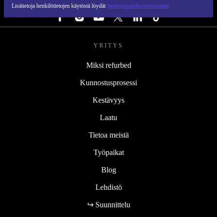
SEURAA MEITÄ
Lisätietoja henkilötietojen käytöstä löydät
tietosuojaselosteestamme
YRITYS
Miksi refurbed
Kunnostusprosessi
Kestävyys
Laatu
Tietoa meistä
Työpaikat
Blog
Lehdistö
↪ Suunnittelu