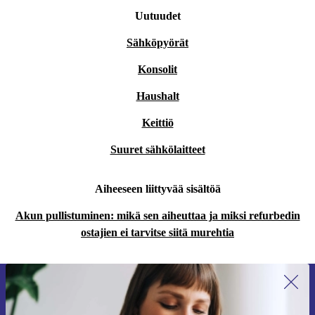
Uutuudet
Sähköpyörät
Konsolit
Haushalt
Keittiö
Suuret sähkölaitteet
Aiheeseen liittyvää sisältöä
Akun pullistuminen: mikä sen aiheuttaa ja miksi refurbedin
ostajien ei tarvitse siitä murehtia
Liity ensimmäistä kertaa uutiskirjeen
tilaajaksi ja säästä 15 €!