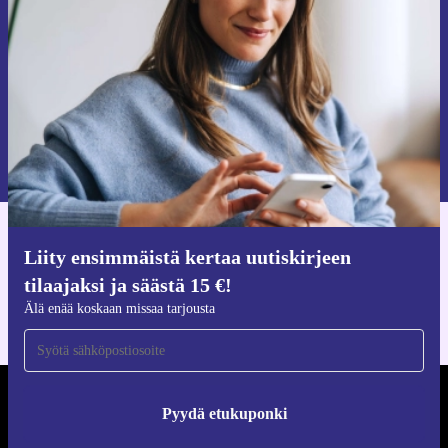
Älä missaa enää yhtäkään tarjousta.
Pyydä etukuponki
Lisätietoja henkilötietojen käytöstä löydät
tietosuojaselosteestamme
.
Hanki refurbed-sovellus
Liity ensimmäistä kertaa uutiskirjeen
iOS:lle ja Androidille
tilaajaksi ja säästä 15 €!
Älä enää koskaan missaa tarjousta
REFURBED SUOMI - RETHINK NEW.
Pyydä etukuponki