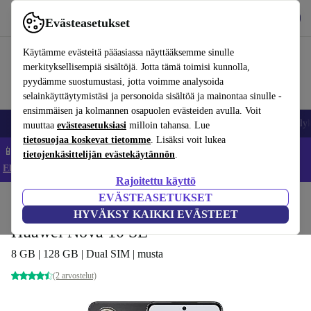
Lataa sovellus
Lataa
Evästeasetukset
Käytä refurbed-palvelua nopeasti ja helposti
Käytämme evästeitä pääasiassa näyttääksemme sinulle
merkityksellisempiä sisältöjä. Jotta tämä toimisi kunnolla,
pyydämme suostumustasi, jotta voimme analysoida
selainkäyttäytymistäsi ja personoida sisältöä ja mainontaa sinulle -
ensimmäisen ja kolmannen osapuolen evästeiden avulla. Voit
Matkapuhelimet ja älypuhelimet
Kannettavat tietokoneet
Tabletit
Älyk
muuttaa
evästeasetuksiasi
milloin tahansa. Lue
tietosuojaa koskevat tietomme
. Lisäksi voit lukea
📱 Säästä 5 % LISÄÄ iPhoneista – Koodi: IPHONEDEAL –
tietojenkäsittelijän evästekäytännön
.
Ehdot ja säännöt
Rajoitettu käyttö
EVÄSTEASETUKSET
Koti
Tuotteet
Matkapuhelimet ja älypuhelimet
Huawei-puhelimet
HYVÄKSY KAIKKI EVÄSTEET
Huawei Nova 10 SE
8 GB | 128 GB | Dual SIM | musta
(2 arvostelut)