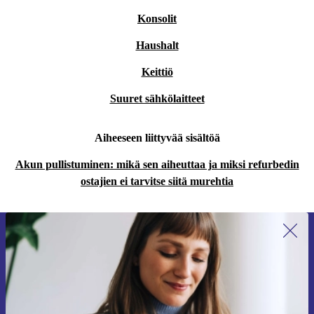
Konsolit
Haushalt
Keittiö
Suuret sähkölaitteet
Aiheeseen liittyvää sisältöä
Akun pullistuminen: mikä sen aiheuttaa ja miksi refurbedin
ostajien ei tarvitse siitä murehtia
Liity ensimmäistä kertaa uutiskirjeen
tilaajaksi ja säästä 15 €!
Älä missaa enää yhtäkään tarjousta.