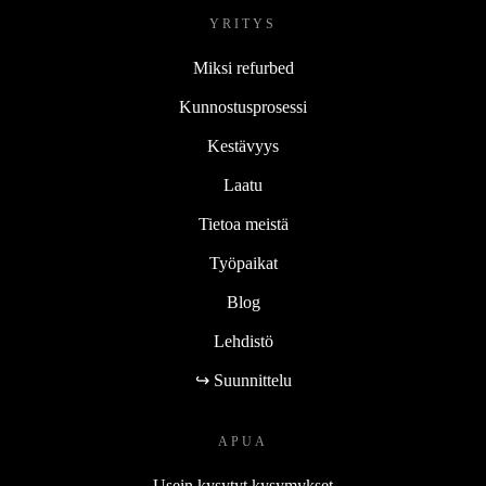
YRITYS
Miksi refurbed
Kunnostusprosessi
Kestävyys
Laatu
Tietoa meistä
Työpaikat
Blog
Lehdistö
↪ Suunnittelu
APUA
Usein kysytyt kysymykset