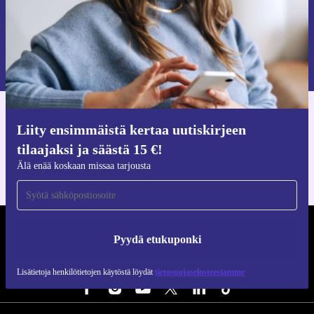
Pyydä etukuponki
Lisätietoja henkilötietojen käytöstä löydät
tietosuojaselosteestamme
.
Hanki refurbed-sovellus
Liity ensimmäistä kertaa uutiskirjeen
iOS:lle ja Androidille
tilaajaksi ja säästä 15 €!
Älä enää koskaan missaa tarjousta
REFURBED SUOMI - RETHINK NEW.
Pyydä etukuponki
SEURAA MEITÄ
Lisätietoja henkilötietojen käytöstä löydät
tietosuojaselosteestamme