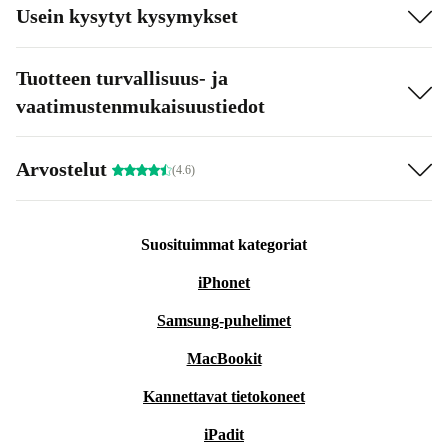
Usein kysytyt kysymykset
Tuotteen turvallisuus- ja
vaatimustenmukaisuustiedot
Arvostelut
(4.6)
Suosituimmat kategoriat
iPhonet
Samsung-puhelimet
MacBookit
Kannettavat tietokoneet
iPadit