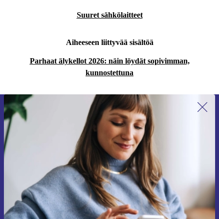
Suuret sähkölaitteet
Aiheeseen liittyvää sisältöä
Parhaat älykellot 2026: näin löydät sopivimman,
kunnostettuna
Liity ensimmäistä kertaa uutiskirjeen
tilaajaksi ja säästä 15 €!
Älä missaa enää yhtäkään tarjousta.
Pyydä etukuponki
Lisätietoja henkilötietojen käytöstä löydät
tietosuojaselosteestamme
.