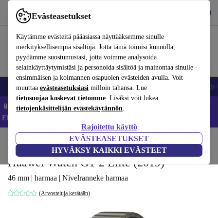
Lataa sovellus
Lataa
Evästeasetukset
Käytä refurbed-palvelua nopeasti ja helposti
Käytämme evästeitä pääasiassa näyttääksemme sinulle
merkityksellisempiä sisältöjä. Jotta tämä toimisi kunnolla,
pyydämme suostumustasi, jotta voimme analysoida
selainkäyttäytymistäsi ja personoida sisältöä ja mainontaa sinulle -
ensimmäisen ja kolmannen osapuolen evästeiden avulla. Voit
Matkapuhelimet ja älypuhelimet
Kannettavat tietokoneet
Tabletit
Älyk
muuttaa
evästeasetuksiasi
milloin tahansa. Lue
tietosuojaa koskevat tietomme
. Lisäksi voit lukea
📱 Säästä 5 % LISÄÄ iPhoneista – Koodi: IPHONEDEAL –
tietojenkäsittelijän evästekäytännön
.
Ehdot ja säännöt
Rajoitettu käyttö
EVÄSTEASETUKSET
Koti
Tuotteet
Älykellot
HYVÄKSY KAIKKI EVÄSTEET
Huawei Watch GT 2 Elite (2019)
46 mm | harmaa | Nivelranneke harmaa
(Arvosteluja kerätään)