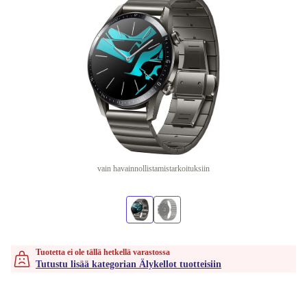
vain havainnollistamistarkoituksiin
Tuotetta ei ole tällä hetkellä varastossa
Tutustu lisää kategorian Älykellot tuotteisiin