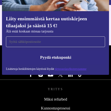
Hanki refurbed-sovellus
Liity ensimmäistä kertaa uutiskirjeen
iOS:lle ja Androidille
tilaajaksi ja säästä 15 €!
Älä enää koskaan missaa tarjousta
REFURBED SUOMI - RETHINK NEW.
Pyydä etukuponki
SEURAA MEITÄ
Lisätietoja henkilötietojen käytöstä löydät
tietosuojaselosteestamme
YRITYS
Miksi refurbed
Kunnostusprosessi