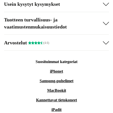
Usein kysytyt kysymykset
Tuotteen turvallisuus- ja
vaatimustenmukaisuustiedot
Arvostelut
(4.6)
Suosituimmat kategoriat
iPhonet
Samsung-puhelimet
MacBookit
Kannettavat tietokoneet
iPadit