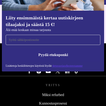
Hanki refurbed-sovellus
Liity ensimmäistä kertaa uutiskirjeen
iOS:lle ja Androidille
tilaajaksi ja säästä 15 €!
Älä enää koskaan missaa tarjousta
REFURBED SUOMI - RETHINK NEW.
Pyydä etukuponki
SEURAA MEITÄ
Lisätietoja henkilötietojen käytöstä löydät
tietosuojaselosteestamme
YRITYS
Miksi refurbed
Kunnostusprosessi