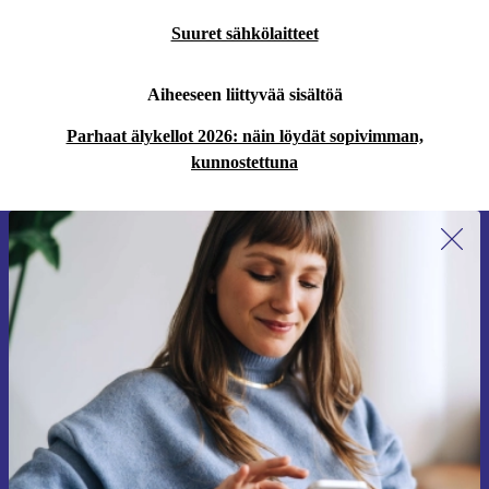
Suuret sähkölaitteet
Aiheeseen liittyvää sisältöä
Parhaat älykellot 2026: näin löydät sopivimman,
kunnostettuna
Liity ensimmäistä kertaa uutiskirjeen
tilaajaksi ja säästä 15 €!
Älä missaa enää yhtäkään tarjousta.
Pyydä etukuponki
Lisätietoja henkilötietojen käytöstä löydät
tietosuojaselosteestamme
.