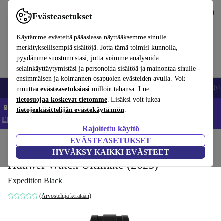
Lataa sovellus
Lataa
Evästeasetukset
Käytä refurbed-palvelua nopeasti ja helposti
Käytämme evästeitä pääasiassa näyttääksemme sinulle
merkityksellisempiä sisältöjä. Jotta tämä toimisi kunnolla,
pyydämme suostumustasi, jotta voimme analysoida
selainkäyttäytymistäsi ja personoida sisältöä ja mainontaa sinulle -
ensimmäisen ja kolmannen osapuolen evästeiden avulla. Voit
Matkapuhelimet ja älypuhelimet
Kannettavat tietokoneet
Tabletit
Älyk
muuttaa
evästeasetuksiasi
milloin tahansa. Lue
tietosuojaa koskevat tietomme
. Lisäksi voit lukea
📱 Säästä 5 % LISÄÄ iPhoneista – Koodi: IPHONEDEAL –
tietojenkäsittelijän evästekäytännön
.
Ehdot ja säännöt
Rajoitettu käyttö
EVÄSTEASETUKSET
Koti
Tuotteet
Älykellot
HYVÄKSY KAIKKI EVÄSTEET
Huawei Watch Ultimate (2023)
Expedition Black
(Arvosteluja kerätään)