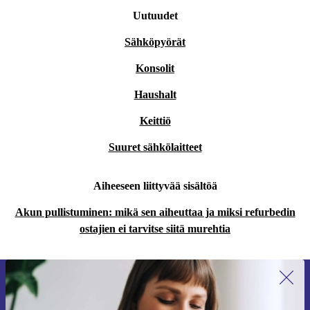
Uutuudet
Sähköpyörät
Konsolit
Haushalt
Keittiö
Suuret sähkölaitteet
Aiheeseen liittyvää sisältöä
Akun pullistuminen: mikä sen aiheuttaa ja miksi refurbedin
ostajien ei tarvitse siitä murehtia
Liity ensimmäistä kertaa uutiskirjeen
tilaajaksi ja säästä 15 €!