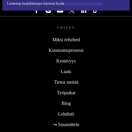
SEURAA MEITÄ
Lisätietoja henkilötietojen käytöstä löydät
tietosuojaselosteestamme
YRITYS
Miksi refurbed
Kunnostusprosessi
Kestävyys
Laatu
Tietoa meistä
Työpaikat
Blog
Lehdistö
↪ Suunnittelu