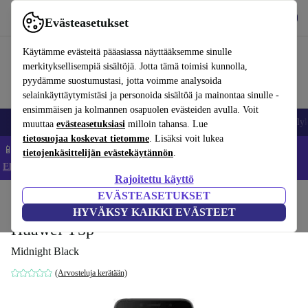
Lataa sovellus
Lataa
Evästeasetukset
Käytä refurbed-palvelua nopeasti ja helposti
Käytämme evästeitä pääasiassa näyttääksemme sinulle
merkityksellisempiä sisältöjä. Jotta tämä toimisi kunnolla,
pyydämme suostumustasi, jotta voimme analysoida
selainkäyttäytymistäsi ja personoida sisältöä ja mainontaa sinulle -
ensimmäisen ja kolmannen osapuolen evästeiden avulla. Voit
Matkapuhelimet ja älypuhelimet
Kannettavat tietokoneet
Tabletit
Älyk
muuttaa
evästeasetuksiasi
milloin tahansa. Lue
tietosuojaa koskevat tietomme
. Lisäksi voit lukea
📱 Säästä 5 % LISÄÄ iPhoneista – Koodi: IPHONEDEAL –
tietojenkäsittelijän evästekäytännön
.
Ehdot ja säännöt
Rajoitettu käyttö
EVÄSTEASETUKSET
Koti
Tuotteet
Matkapuhelimet ja älypuhelimet
Huawei-puhelimet
HYVÄKSY KAIKKI EVÄSTEET
Huawei Y5p
Midnight Black
(Arvosteluja kerätään)