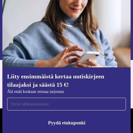
Älä missaa enää yhtäkään tarjousta.
Pyydä etukuponki
Lisätietoja henkilötietojen käytöstä löydät
tietosuojaselosteestamme
.
Hanki refurbed-sovellus
Liity ensimmäistä kertaa uutiskirjeen
iOS:lle ja Androidille
tilaajaksi ja säästä 15 €!
Älä enää koskaan missaa tarjousta
REFURBED SUOMI - RETHINK NEW.
Pyydä etukuponki