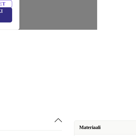
ET
I
Materiaali