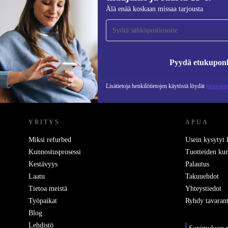
Liity ensimmäistä kertaa uutiskirjeen
Älä enää koskaan missaa tarjousta
tilaajaksi ja säästä 15 €!
Älä missaa enää yhtäkään tarjousta.
Pyydä etukupon
Lisätietoja henkilötietojen käytöstä löydät
tietosuo
REFURBED SUOMI - RETHINK NEW.
YRITYS
APUA
Miksi refurbed
Usein kysytyt
Kunnostusprosessi
Tuotteiden kun
Kestävyys
Palautus
Laatu
Takuuehdot
Tietoa meistä
Yhteystiedot
Työpaikat
Ryhdy tavarant
Blog
Lehdistö