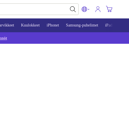
arvikkeet
Kuulokkeet
iPhonet
Samsung-puhelimet
iPadit
Mac
nnöt