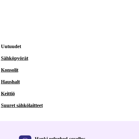
Uutuudet
Sähköpyörät
Konsolit
Haushalt
Keittiö
Suuret sähkölaitteet
Hanki refurbed-sovellus