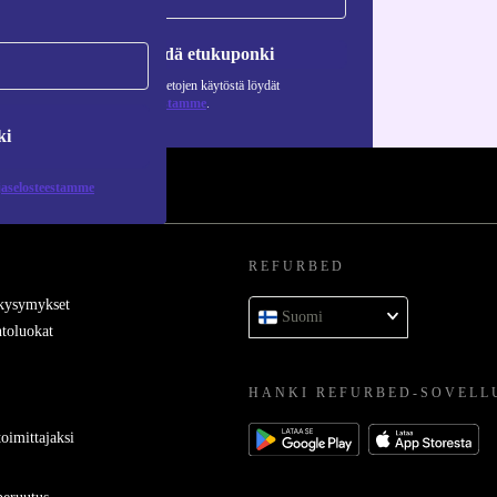
Pyydä etukuponki
Lisätietoja henkilötietojen käytöstä löydät
tietosuojaselosteestamme
.
ki
jaselosteestamme
REFURBED
 kysymykset
Suomi
toluokat
HANKI REFURBED-SOVELL
oimittajaksi