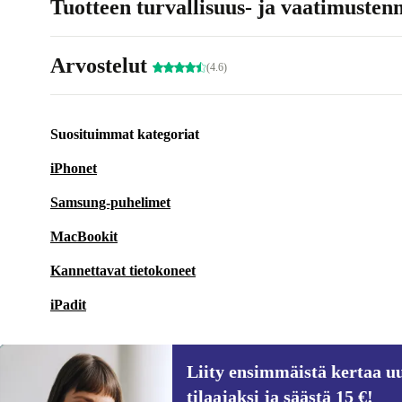
Tuotteen turvallisuus- ja vaatimusten
Arvostelut
(4.6)
Suosituimmat kategoriat
iPhonet
Samsung-puhelimet
MacBookit
Kannettavat tietokoneet
iPadit
Liity ensimmäistä kertaa uu
tilaajaksi ja säästä 15 €!