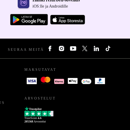
iOS:lle ja Androidille
SEURAA MEITÄ
MAKSUTAVAT
ARVOSTELUT
US
Trustpilot
TrustScore
4.6
205568
Arvostelut