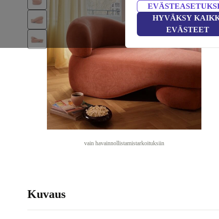
EVÄSTEASETUKS
HYVÄKSY KAIKK
EVÄSTEET
vain havainnollistamistarkoituksiin
Kuvaus