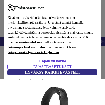
Lataa sovellus
Lataa
Evästeasetukset
Käytä refurbed-palvelua nopeasti ja helposti
Käytämme evästeitä pääasiassa näyttääksemme sinulle
merkityksellisempiä sisältöjä. Jotta tämä toimisi kunnolla,
pyydämme suostumustasi, jotta voimme analysoida
selainkäyttäytymistäsi ja personoida sisältöä ja mainontaa sinulle -
ensimmäisen ja kolmannen osapuolen evästeiden avulla. Voit
Matkapuhelimet ja älypuhelimet
Kannettavat tietokoneet
Tabletit
Älyk
muuttaa
evästeasetuksiasi
milloin tahansa. Lue
tietosuojaa koskevat tietomme
. Lisäksi voit lukea
Koti
tietojenkäsittelijän evästekäytännön
Tuotteet
Audio
Kuulokkeet
.
Rajoitettu käyttö
JBL Under Armour Sport Wireless Train
EVÄSTEASETUKSET
Musta
HYVÄKSY KAIKKI EVÄSTEET
(Arvosteluja kerätään)