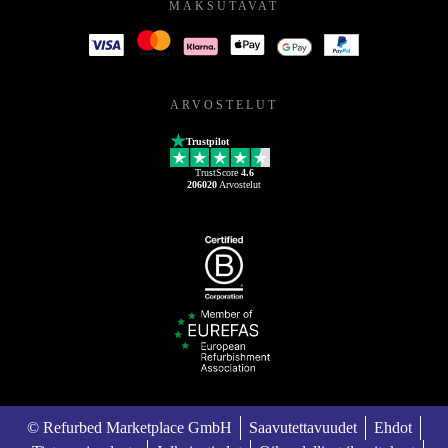
MAKSUTAVAT
ARVOSTELUT
Trustpilot
TrustScore
4.6
206020
Arvostelut
© Refurbed Marketplace GmbH
Saavutettavuudet
Ehdot