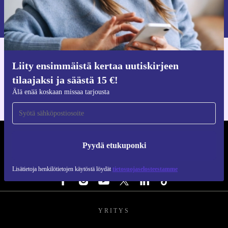
Pyydä etukuponki
Lisätietoja henkilötietojen käytöstä löydät
tietosuojaselosteestamme
.
Hanki refurbed-sovellus
Liity ensimmäistä kertaa uutiskirjeen
iOS:lle ja Androidille
tilaajaksi ja säästä 15 €!
Älä enää koskaan missaa tarjousta
REFURBED SUOMI - RETHINK NEW.
Pyydä etukuponki
SEURAA MEITÄ
Lisätietoja henkilötietojen käytöstä löydät
tietosuojaselosteestamme
YRITYS