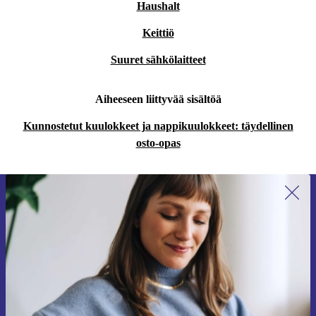
Haushalt
Keittiö
Suuret sähkölaitteet
Aiheeseen liittyvää sisältöä
Kunnostetut kuulokkeet ja nappikuulokkeet: täydellinen
osto-opas
Liity ensimmäistä kertaa uutiskirjeen
tilaajaksi ja säästä 15 €!
Älä missaa enää yhtäkään tarjousta.