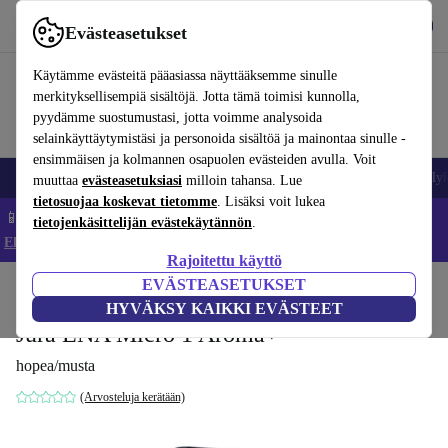
Lataa sovellus
Lataa
Evästeasetukset
Käytä refurbed-palvelua nopeasti ja helposti
Käytämme evästeitä pääasiassa näyttääksemme sinulle
merkityksellisempiä sisältöjä. Jotta tämä toimisi kunnolla,
pyydämme suostumustasi, jotta voimme analysoida
selainkäyttäytymistäsi ja personoida sisältöä ja mainontaa sinulle -
ensimmäisen ja kolmannen osapuolen evästeiden avulla. Voit
Matkapuhelimet ja älypuhelimet
Kannettavat tietokoneet
Tabletit
Älyk
muuttaa
evästeasetuksiasi
milloin tahansa. Lue
tietosuojaa koskevat tietomme
. Lisäksi voit lukea
📱 Säästä 5 % LISÄÄ iPhoneista – Koodi: IPHONEDEAL –
tietojenkäsittelijän evästekäytännön
.
Ehdot ja säännöt
Rajoitettu käyttö
EVÄSTEASETUKSET
Koti
Tuotteet
Keittiö
Juomat
Kahvi
HYVÄKSY KAIKKI EVÄSTEET
Jura ENA Micro 1 Aroma+
hopea/musta
(Arvosteluja kerätään)