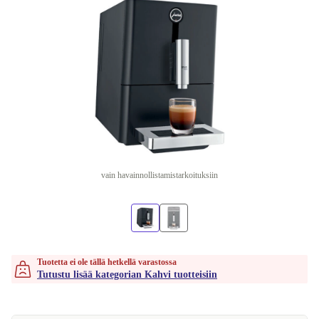
vain havainnollistamistarkoituksiin
Tuotetta ei ole tällä hetkellä varastossa
Tutustu lisää kategorian Kahvi tuotteisiin