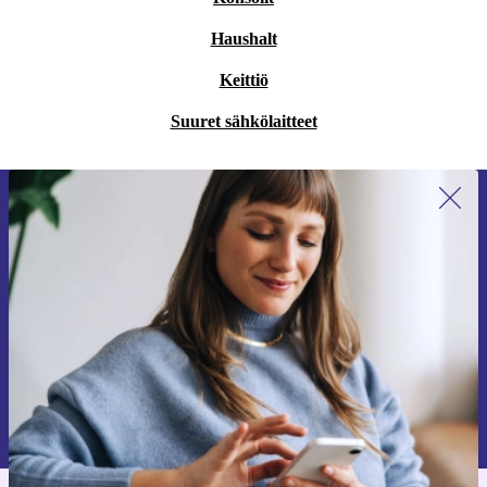
Haushalt
Keittiö
Suuret sähkölaitteet
Liity ensimmäistä kertaa uutiskirjeen
tilaajaksi ja säästä 15 €!
Älä missaa enää yhtäkään tarjousta.
Pyydä etukuponki
Lisätietoja henkilötietojen käytöstä löydät
tietosuojaselosteestamme
.