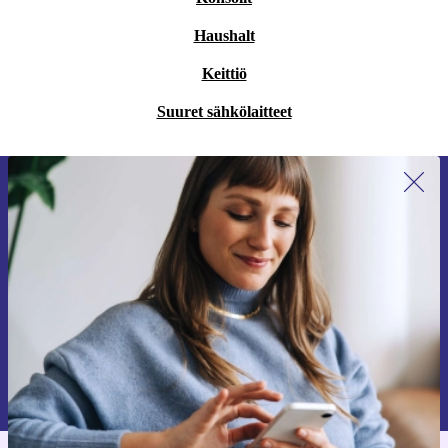
Haushalt
Keittiö
Suuret sähkölaitteet
Liity ensimmäistä kertaa uutiskirjeen
tilaajaksi ja säästä 15 €!
Älä missaa enää yhtäkään tarjousta.
Pyydä etukuponki
Lisätietoja henkilötietojen käytöstä löydät
tietosuojaselosteestamme
.