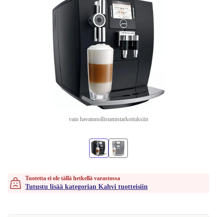
vain havainnollistamistarkoituksiin
Tuotetta ei ole tällä hetkellä varastossa
Tutustu lisää kategorian Kahvi tuotteisiin