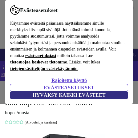
Lataa sovellus
Lataa
Evästeasetukset
Käytä refurbed-palvelua nopeasti ja helposti
Käytämme evästeitä pääasiassa näyttääksemme sinulle
merkityksellisempiä sisältöjä. Jotta tämä toimisi kunnolla,
pyydämme suostumustasi, jotta voimme analysoida
selainkäyttäytymistäsi ja personoida sisältöä ja mainontaa sinulle -
ensimmäisen ja kolmannen osapuolen evästeiden avulla. Voit
Matkapuhelimet ja älypuhelimet
Kannettavat tietokoneet
Tabletit
Älyk
muuttaa
evästeasetuksiasi
milloin tahansa. Lue
tietosuojaa koskevat tietomme
. Lisäksi voit lukea
📱 Säästä 5 % LISÄÄ iPhoneista – Koodi: IPHONEDEAL –
tietojenkäsittelijän evästekäytännön
.
Ehdot ja säännöt
Rajoitettu käyttö
EVÄSTEASETUKSET
Koti
Tuotteet
Keittiö
Juomat
Kahvi
HYVÄKSY KAIKKI EVÄSTEET
Jura Impressa J80 One Touch
hopea/musta
(Arvosteluja kerätään)