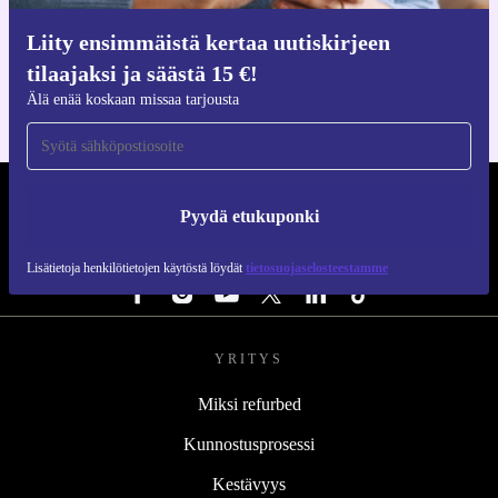
Hanki refurbed-sovellus
Liity ensimmäistä kertaa uutiskirjeen
iOS:lle ja Androidille
tilaajaksi ja säästä 15 €!
Älä enää koskaan missaa tarjousta
REFURBED SUOMI - RETHINK NEW.
Pyydä etukuponki
SEURAA MEITÄ
Lisätietoja henkilötietojen käytöstä löydät
tietosuojaselosteestamme
YRITYS
Miksi refurbed
Kunnostusprosessi
Kestävyys